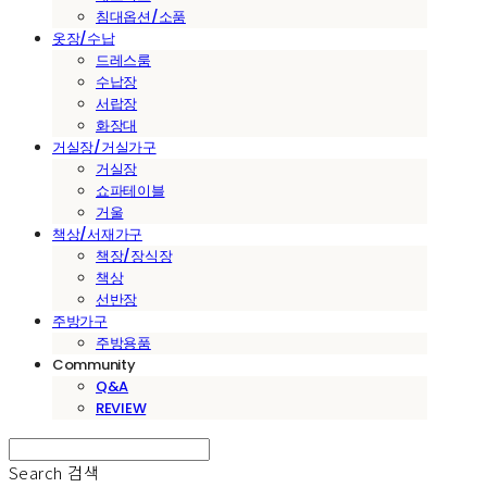
침대옵션/소품
옷장/수납
드레스룸
수납장
서랍장
화장대
거실장/거실가구
거실장
쇼파테이블
거울
책상/서재가구
책장/장식장
책상
선반장
주방가구
주방용품
Community
Q&A
REVIEW
Search
검색