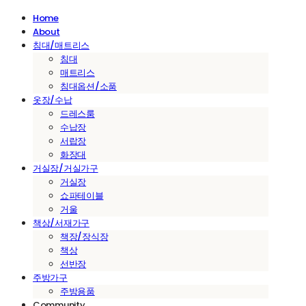
Home
About
침대/매트리스
침대
매트리스
침대옵션/소품
옷장/수납
드레스룸
수납장
서랍장
화장대
거실장/거실가구
거실장
쇼파테이블
거울
책상/서재가구
책장/장식장
책상
선반장
주방가구
주방용품
Community