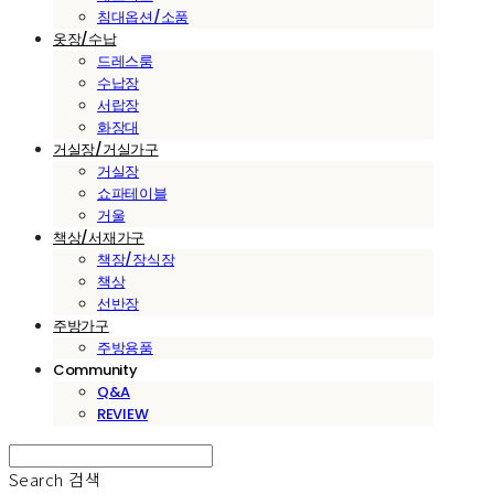
침대옵션/소품
옷장/수납
드레스룸
수납장
서랍장
화장대
거실장/거실가구
거실장
쇼파테이블
거울
책상/서재가구
책장/장식장
책상
선반장
주방가구
주방용품
Community
Q&A
REVIEW
Search
검색