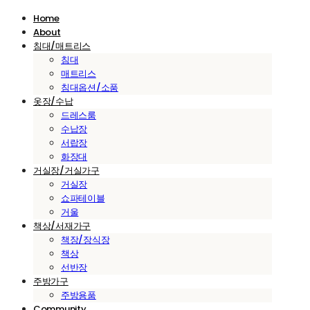
Home
About
침대/매트리스
침대
매트리스
침대옵션/소품
옷장/수납
드레스룸
수납장
서랍장
화장대
거실장/거실가구
거실장
쇼파테이블
거울
책상/서재가구
책장/장식장
책상
선반장
주방가구
주방용품
Community