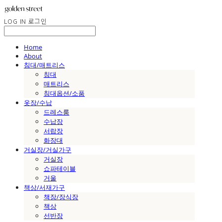
LOG IN
로그인
Home
About
침대/매트리스
침대
매트리스
침대옵션/소품
옷장/수납
드레스룸
수납장
서랍장
화장대
거실장/거실가구
거실장
쇼파테이블
거울
책상/서재가구
책장/장식장
책상
선반장