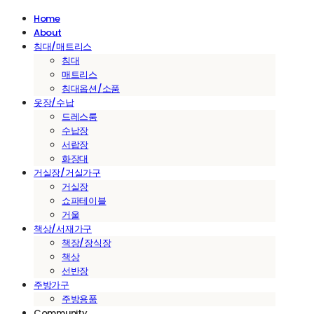
Home
About
침대/매트리스
침대
매트리스
침대옵션/소품
옷장/수납
드레스룸
수납장
서랍장
화장대
거실장/거실가구
거실장
쇼파테이블
거울
책상/서재가구
책장/장식장
책상
선반장
주방가구
주방용품
Community