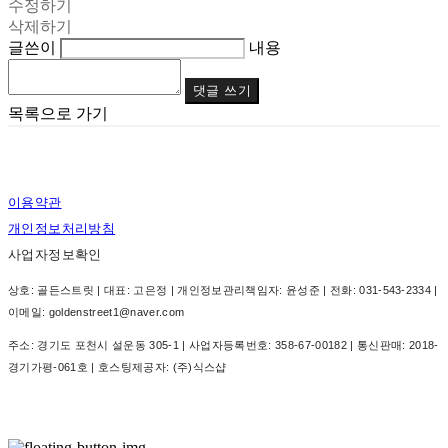
수정하기
삭제하기
글쓴이
내용
댓글 쓰기
목록으로 가기
이용약관
개인정보처리방침
사업자정보확인
상호: 골든스트릿 | 대표: 고은정 | 개인정보관리책임자: 윤성준 | 전화: 031-543-2334 |
이메일: goldenstreet1@naver.com
주소: 경기도 포천시 설운동 305-1 | 사업자등록번호:
358-67-00182
| 통신판매:
2018-
경기가평-061호
| 호스팅제공자: (주)식스샵