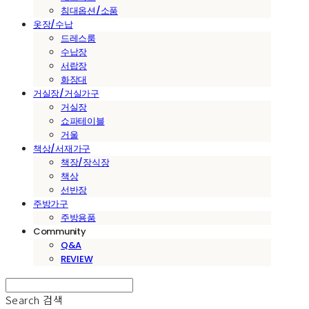
침대옵션/소품
옷장/수납
드레스룸
수납장
서랍장
화장대
거실장/거실가구
거실장
쇼파테이블
거울
책상/서재가구
책장/장식장
책상
선반장
주방가구
주방용품
Community
Q&A
REVIEW
Search
검색