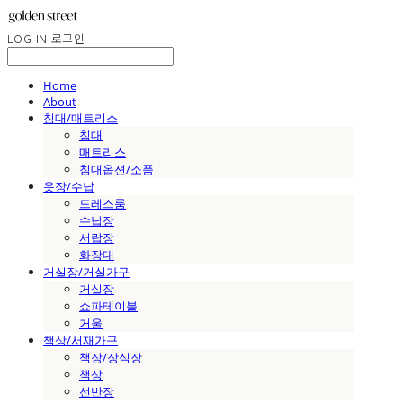
LOG IN
로그인
Home
About
침대/매트리스
침대
매트리스
침대옵션/소품
옷장/수납
드레스룸
수납장
서랍장
화장대
거실장/거실가구
거실장
쇼파테이블
거울
책상/서재가구
책장/장식장
책상
선반장