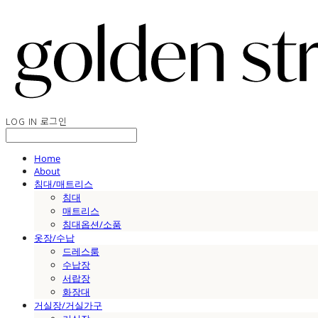
LOG IN
로그인
Home
About
침대/매트리스
침대
매트리스
침대옵션/소품
옷장/수납
드레스룸
수납장
서랍장
화장대
거실장/거실가구