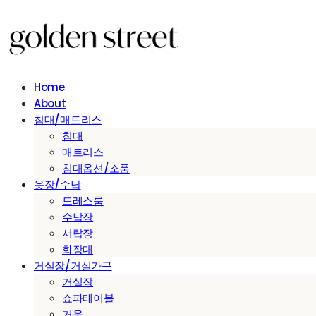
Home
About
침대/매트리스
침대
매트리스
침대옵션/소품
옷장/수납
드레스룸
수납장
서랍장
화장대
거실장/거실가구
거실장
쇼파테이블
거울