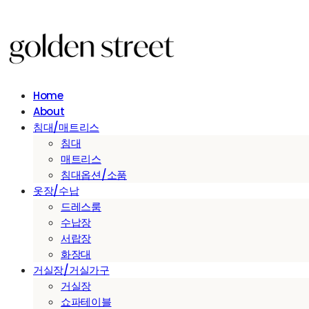
Home
About
침대/매트리스
침대
매트리스
침대옵션/소품
옷장/수납
드레스룸
수납장
서랍장
화장대
거실장/거실가구
거실장
쇼파테이블