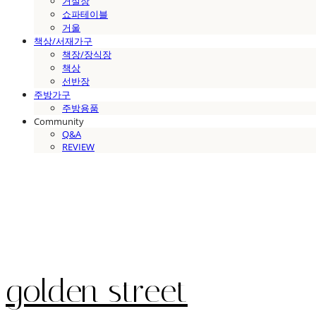
거실장
쇼파테이블
거울
책상/서재가구
책장/장식장
책상
선반장
주방가구
주방용품
Community
Q&A
REVIEW
golden street