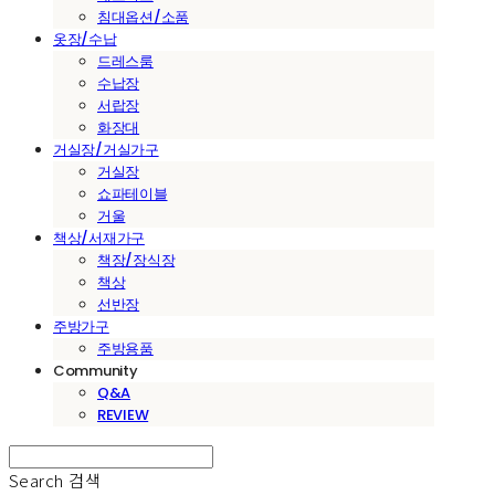
침대옵션/소품
옷장/수납
드레스룸
수납장
서랍장
화장대
거실장/거실가구
거실장
쇼파테이블
거울
책상/서재가구
책장/장식장
책상
선반장
주방가구
주방용품
Community
Q&A
REVIEW
Search
검색