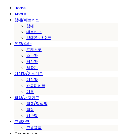
Home
About
침대/매트리스
침대
매트리스
침대옵션/소품
옷장/수납
드레스룸
수납장
서랍장
화장대
거실장/거실가구
거실장
쇼파테이블
거울
책상/서재가구
책장/장식장
책상
선반장
주방가구
주방용품
Community