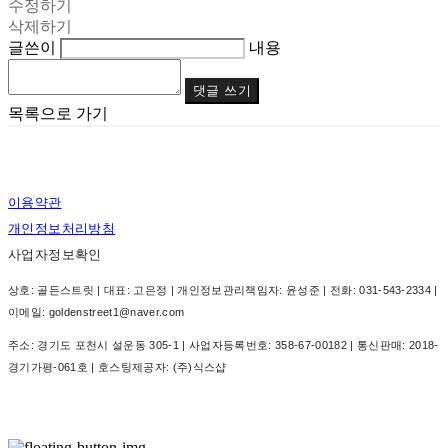
수정하기
삭제하기
글쓴이
내용
댓글 쓰기
목록으로 가기
이용약관
개인정보처리방침
사업자정보확인
상호: 골든스트릿 | 대표: 고은정 | 개인정보관리책임자: 윤성준 | 전화: 031-543-2334 |
이메일: goldenstreet1@naver.com
주소: 경기도 포천시 설운동 305-1 | 사업자등록번호:
358-67-00182
| 통신판매:
2018-
경기가평-061호
| 호스팅제공자: (주)식스샵