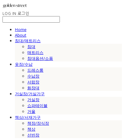
LOG IN
로그인
Home
About
침대/매트리스
침대
매트리스
침대옵션/소품
옷장/수납
드레스룸
수납장
서랍장
화장대
거실장/거실가구
거실장
쇼파테이블
거울
책상/서재가구
책장/장식장
책상
선반장