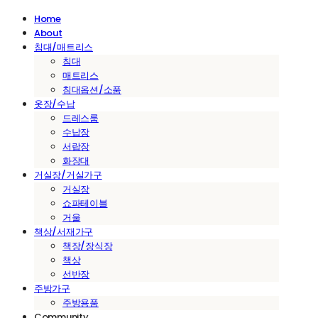
Home
About
침대/매트리스
침대
매트리스
침대옵션/소품
옷장/수납
드레스룸
수납장
서랍장
화장대
거실장/거실가구
거실장
쇼파테이블
거울
책상/서재가구
책장/장식장
책상
선반장
주방가구
주방용품
Community