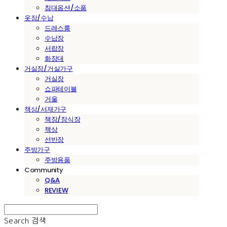
침대옵션/소품
옷장/수납
드레스룸
수납장
서랍장
화장대
거실장/거실가구
거실장
쇼파테이블
거울
책상/서재가구
책장/장식장
책상
선반장
주방가구
주방용품
Community
Q&A
REVIEW
Search
검색