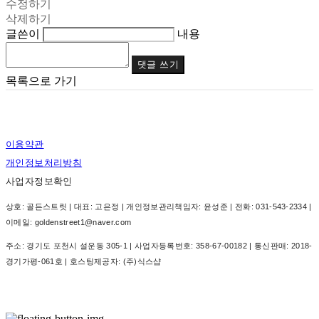
수정하기
삭제하기
글쓴이
내용
댓글 쓰기
목록으로 가기
이용약관
개인정보처리방침
사업자정보확인
상호: 골든스트릿 | 대표: 고은정 | 개인정보관리책임자: 윤성준 | 전화: 031-543-2334 |
이메일: goldenstreet1@naver.com
주소: 경기도 포천시 설운동 305-1 | 사업자등록번호:
358-67-00182
| 통신판매:
2018-
경기가평-061호
| 호스팅제공자: (주)식스샵