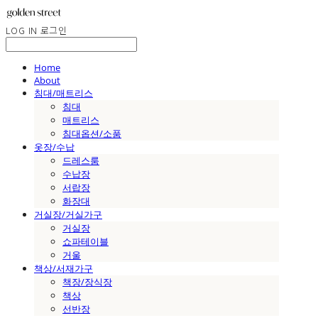
LOG IN
로그인
Home
About
침대/매트리스
침대
매트리스
침대옵션/소품
옷장/수납
드레스룸
수납장
서랍장
화장대
거실장/거실가구
거실장
쇼파테이블
거울
책상/서재가구
책장/장식장
책상
선반장