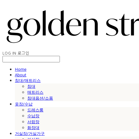
LOG IN
로그인
Home
About
침대/매트리스
침대
매트리스
침대옵션/소품
옷장/수납
드레스룸
수납장
서랍장
화장대
거실장/거실가구