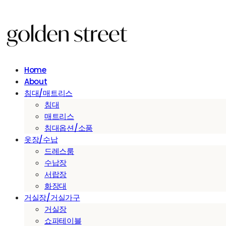
Home
About
침대/매트리스
침대
매트리스
침대옵션/소품
옷장/수납
드레스룸
수납장
서랍장
화장대
거실장/거실가구
거실장
쇼파테이블