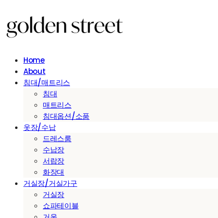
Home
About
침대/매트리스
침대
매트리스
침대옵션/소품
옷장/수납
드레스룸
수납장
서랍장
화장대
거실장/거실가구
거실장
쇼파테이블
거울