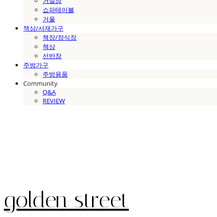
거실장
쇼파테이블
거울
책상/서재가구
책장/장식장
책상
선반장
주방가구
주방용품
Community
Q&A
REVIEW
golden street