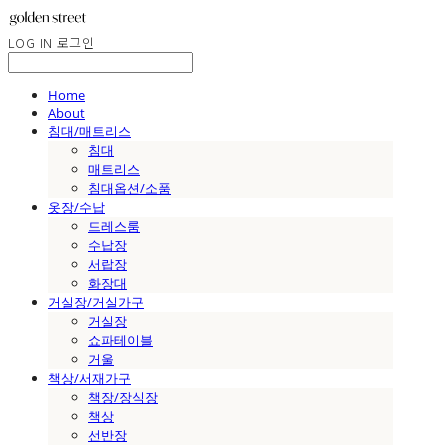
LOG IN
로그인
Home
About
침대/매트리스
침대
매트리스
침대옵션/소품
옷장/수납
드레스룸
수납장
서랍장
화장대
거실장/거실가구
거실장
쇼파테이블
거울
책상/서재가구
책장/장식장
책상
선반장