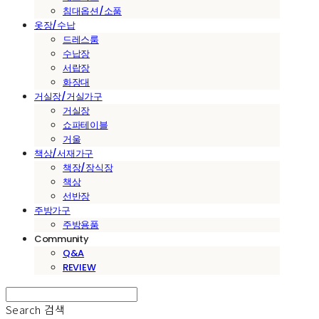
침대옵션/소품
옷장/수납
드레스룸
수납장
서랍장
화장대
거실장/거실가구
거실장
쇼파테이블
거울
책상/서재가구
책장/장식장
책상
선반장
주방가구
주방용품
Community
Q&A
REVIEW
Search
검색