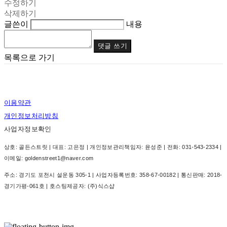
수정하기
삭제하기
글쓴이
내용
댓글 쓰기
목록으로 가기
이용약관
개인정보처리방침
사업자정보확인
상호: 골든스트릿 | 대표: 고은정 | 개인정보관리책임자: 윤성준 | 전화: 031-543-2334 |
이메일: goldenstreet1@naver.com
주소: 경기도 포천시 설운동 305-1 | 사업자등록번호:
358-67-00182
| 통신판매:
2018-
경기가평-061호
| 호스팅제공자: (주)식스샵