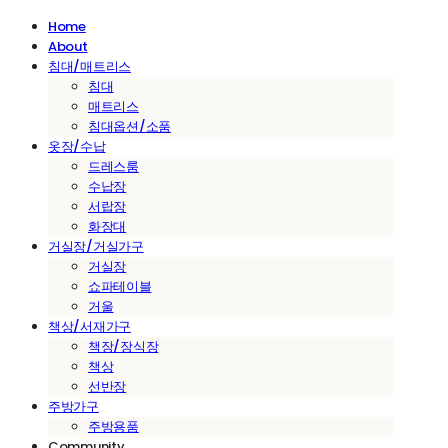
Home
About
침대/매트리스
침대
매트리스
침대옵션/소품
옷장/수납
드레스룸
수납장
서랍장
화장대
거실장/거실가구
거실장
쇼파테이블
거울
책상/서재가구
책장/장식장
책상
선반장
주방가구
주방용품
Community