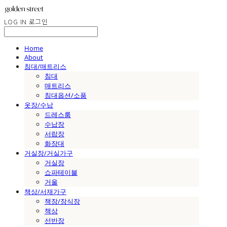
LOG IN
로그인
Home
About
침대/매트리스
침대
매트리스
침대옵션/소품
옷장/수납
드레스룸
수납장
서랍장
화장대
거실장/거실가구
거실장
쇼파테이블
거울
책상/서재가구
책장/장식장
책상
선반장