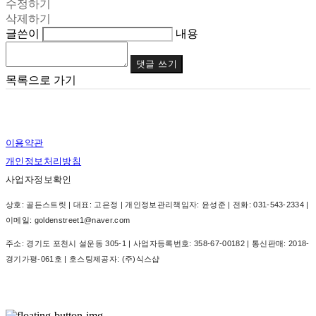
수정하기
삭제하기
글쓴이
내용
댓글 쓰기
목록으로 가기
이용약관
개인정보처리방침
사업자정보확인
상호: 골든스트릿 | 대표: 고은정 | 개인정보관리책임자: 윤성준 | 전화: 031-543-2334 |
이메일: goldenstreet1@naver.com
주소: 경기도 포천시 설운동 305-1 | 사업자등록번호:
358-67-00182
| 통신판매:
2018-
경기가평-061호
| 호스팅제공자: (주)식스샵