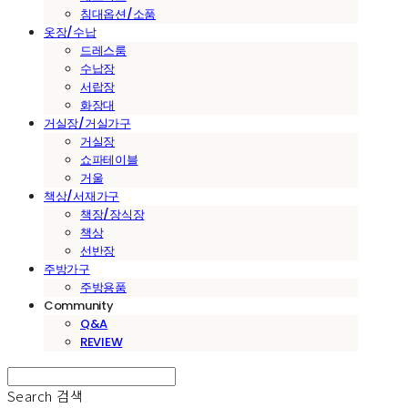
침대옵션/소품
옷장/수납
드레스룸
수납장
서랍장
화장대
거실장/거실가구
거실장
쇼파테이블
거울
책상/서재가구
책장/장식장
책상
선반장
주방가구
주방용품
Community
Q&A
REVIEW
Search
검색