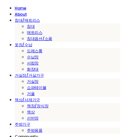
Home
About
침대/매트리스
침대
매트리스
침대옵션/소품
옷장/수납
드레스룸
수납장
서랍장
화장대
거실장/거실가구
거실장
쇼파테이블
거울
책상/서재가구
책장/장식장
책상
선반장
주방가구
주방용품
Community