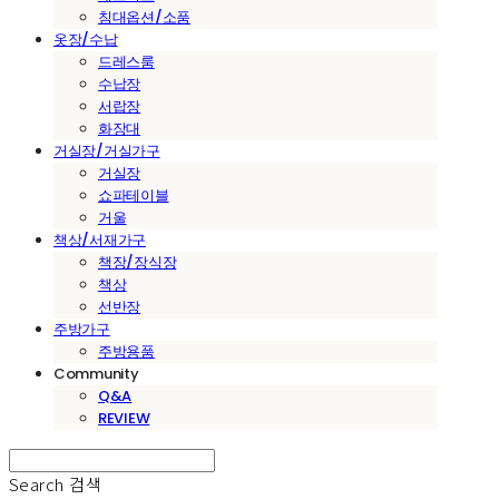
침대옵션/소품
옷장/수납
드레스룸
수납장
서랍장
화장대
거실장/거실가구
거실장
쇼파테이블
거울
책상/서재가구
책장/장식장
책상
선반장
주방가구
주방용품
Community
Q&A
REVIEW
Search
검색