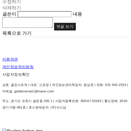
수정하기
삭제하기
글쓴이
내용
댓글 쓰기
목록으로 가기
이용약관
개인정보처리방침
사업자정보확인
상호: 골든스트릿 | 대표: 고은정 | 개인정보관리책임자: 윤성준 | 전화: 031-543-2334 |
이메일: goldenstreet1@naver.com
주소: 경기도 포천시 설운동 305-1 | 사업자등록번호:
358-67-00182
| 통신판매:
2018-
경기가평-061호
| 호스팅제공자: (주)식스샵