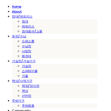
Home
About
침대/매트리스
침대
매트리스
침대옵션/소품
옷장/수납
드레스룸
수납장
서랍장
화장대
거실장/거실가구
거실장
쇼파테이블
거울
책상/서재가구
책장/장식장
책상
선반장
주방가구
주방용품
Community