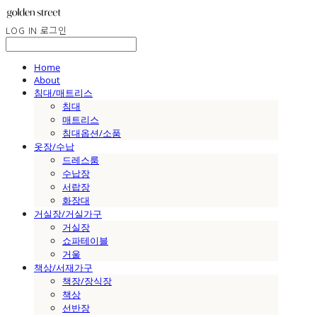
LOG IN
로그인
Home
About
침대/매트리스
침대
매트리스
침대옵션/소품
옷장/수납
드레스룸
수납장
서랍장
화장대
거실장/거실가구
거실장
쇼파테이블
거울
책상/서재가구
책장/장식장
책상
선반장