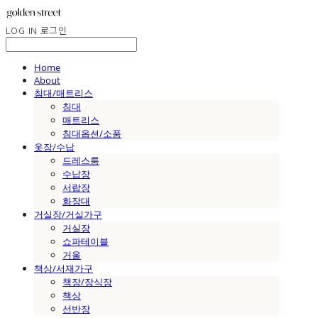
LOG IN
로그인
Home
About
침대/매트리스
침대
매트리스
침대옵션/소품
옷장/수납
드레스룸
수납장
서랍장
화장대
거실장/거실가구
거실장
쇼파테이블
거울
책상/서재가구
책장/장식장
책상
선반장