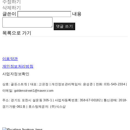
수정하기
삭제하기
글쓴이
내용
댓글 쓰기
목록으로 가기
이용약관
개인정보처리방침
사업자정보확인
상호: 골든스트릿 | 대표: 고은정 | 개인정보관리책임자: 윤성준 | 전화: 031-543-2334 |
이메일: goldenstreet1@naver.com
주소: 경기도 포천시 설운동 305-1 | 사업자등록번호:
358-67-00182
| 통신판매:
2018-
경기가평-061호
| 호스팅제공자: (주)식스샵