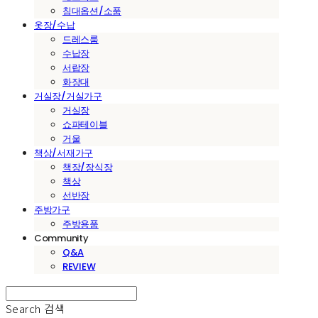
침대옵션/소품
옷장/수납
드레스룸
수납장
서랍장
화장대
거실장/거실가구
거실장
쇼파테이블
거울
책상/서재가구
책장/장식장
책상
선반장
주방가구
주방용품
Community
Q&A
REVIEW
Search
검색