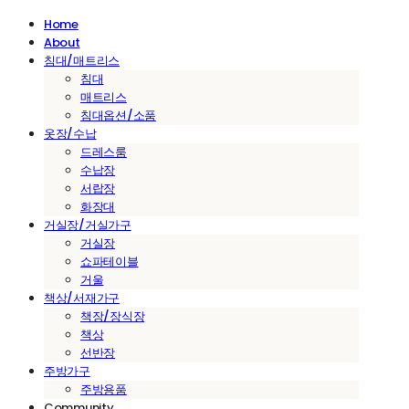
Home
About
침대/매트리스
침대
매트리스
침대옵션/소품
옷장/수납
드레스룸
수납장
서랍장
화장대
거실장/거실가구
거실장
쇼파테이블
거울
책상/서재가구
책장/장식장
책상
선반장
주방가구
주방용품
Community