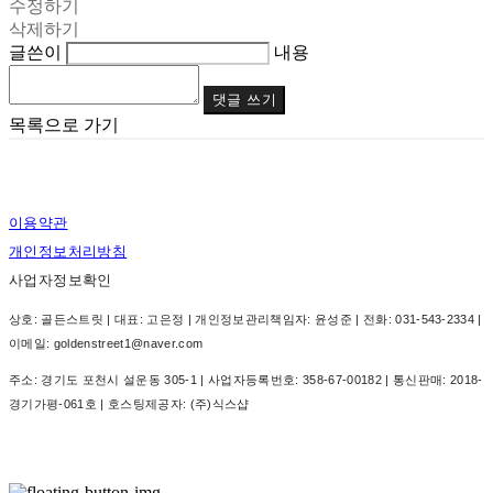
수정하기
삭제하기
글쓴이
내용
댓글 쓰기
목록으로 가기
이용약관
개인정보처리방침
사업자정보확인
상호: 골든스트릿 | 대표: 고은정 | 개인정보관리책임자: 윤성준 | 전화: 031-543-2334 |
이메일: goldenstreet1@naver.com
주소: 경기도 포천시 설운동 305-1 | 사업자등록번호:
358-67-00182
| 통신판매:
2018-
경기가평-061호
| 호스팅제공자: (주)식스샵