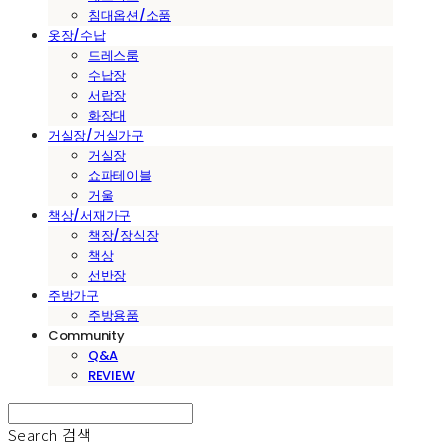
침대옵션/소품
옷장/수납
드레스룸
수납장
서랍장
화장대
거실장/거실가구
거실장
쇼파테이블
거울
책상/서재가구
책장/장식장
책상
선반장
주방가구
주방용품
Community
Q&A
REVIEW
Search
검색