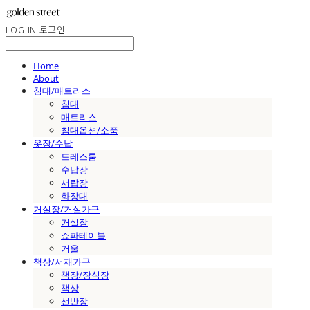
LOG IN
로그인
Home
About
침대/매트리스
침대
매트리스
침대옵션/소품
옷장/수납
드레스룸
수납장
서랍장
화장대
거실장/거실가구
거실장
쇼파테이블
거울
책상/서재가구
책장/장식장
책상
선반장