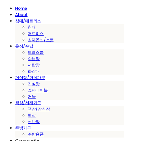
Home
About
침대/매트리스
침대
매트리스
침대옵션/소품
옷장/수납
드레스룸
수납장
서랍장
화장대
거실장/거실가구
거실장
쇼파테이블
거울
책상/서재가구
책장/장식장
책상
선반장
주방가구
주방용품
Community