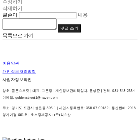
수정하기
삭제하기
글쓴이
내용
댓글 쓰기
목록으로 가기
이용약관
개인정보처리방침
사업자정보확인
상호: 골든스트릿 | 대표: 고은정 | 개인정보관리책임자: 윤성준 | 전화: 031-543-2334 |
이메일: goldenstreet1@naver.com
주소: 경기도 포천시 설운동 305-1 | 사업자등록번호:
358-67-00182
| 통신판매:
2018-
경기가평-061호
| 호스팅제공자: (주)식스샵