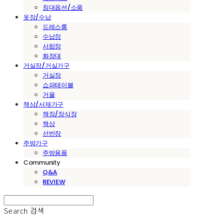
침대옵션/소품
옷장/수납
드레스룸
수납장
서랍장
화장대
거실장/거실가구
거실장
쇼파테이블
거울
책상/서재가구
책장/장식장
책상
선반장
주방가구
주방용품
Community
Q&A
REVIEW
Search
검색