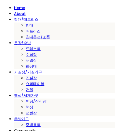
Home
About
침대/매트리스
침대
매트리스
침대옵션/소품
옷장/수납
드레스룸
수납장
서랍장
화장대
거실장/거실가구
거실장
쇼파테이블
거울
책상/서재가구
책장/장식장
책상
선반장
주방가구
주방용품
Community