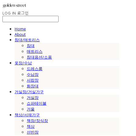
LOG IN
로그인
Home
About
침대/매트리스
침대
매트리스
침대옵션/소품
옷장/수납
드레스룸
수납장
서랍장
화장대
거실장/거실가구
거실장
쇼파테이블
거울
책상/서재가구
책장/장식장
책상
선반장