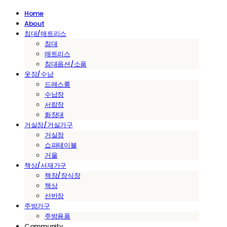
Home
About
침대/매트리스
침대
매트리스
침대옵션/소품
옷장/수납
드레스룸
수납장
서랍장
화장대
거실장/거실가구
거실장
쇼파테이블
거울
책상/서재가구
책장/장식장
책상
선반장
주방가구
주방용품
Community