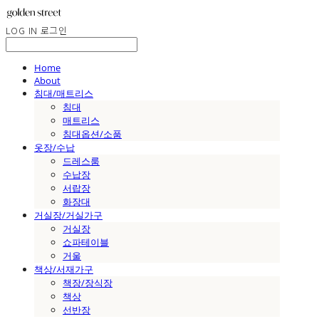
LOG IN
로그인
Home
About
침대/매트리스
침대
매트리스
침대옵션/소품
옷장/수납
드레스룸
수납장
서랍장
화장대
거실장/거실가구
거실장
쇼파테이블
거울
책상/서재가구
책장/장식장
책상
선반장