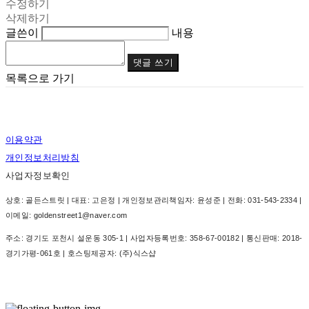
수정하기
삭제하기
글쓴이
내용
댓글 쓰기
목록으로 가기
이용약관
개인정보처리방침
사업자정보확인
상호: 골든스트릿 | 대표: 고은정 | 개인정보관리책임자: 윤성준 | 전화: 031-543-2334 |
이메일: goldenstreet1@naver.com
주소: 경기도 포천시 설운동 305-1 | 사업자등록번호:
358-67-00182
| 통신판매:
2018-
경기가평-061호
| 호스팅제공자: (주)식스샵