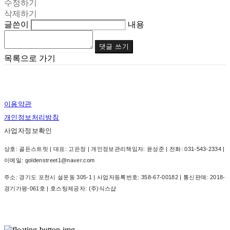
수정하기
삭제하기
글쓴이
내용
댓글 쓰기
목록으로 가기
이용약관
개인정보처리방침
사업자정보확인
상호: 골든스트릿 | 대표: 고은정 | 개인정보관리책임자: 윤성준 | 전화: 031-543-2334 |
이메일: goldenstreet1@naver.com
주소: 경기도 포천시 설운동 305-1 | 사업자등록번호:
358-67-00182
| 통신판매:
2018-
경기가평-061호
| 호스팅제공자: (주)식스샵