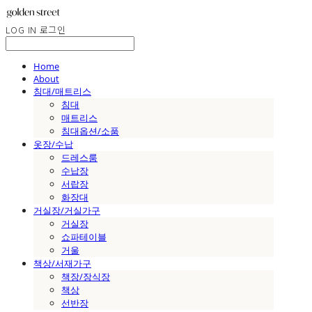
LOG IN
로그인
Home
About
침대/매트리스
침대
매트리스
침대옵션/소품
옷장/수납
드레스룸
수납장
서랍장
화장대
거실장/거실가구
거실장
쇼파테이블
거울
책상/서재가구
책장/장식장
책상
선반장