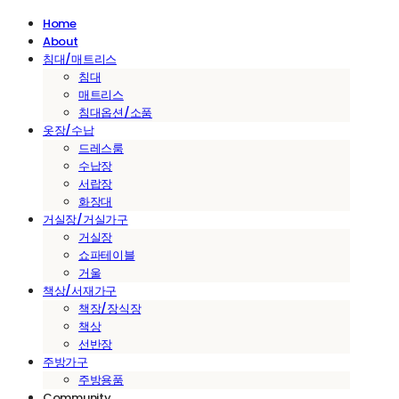
Home
About
침대/매트리스
침대
매트리스
침대옵션/소품
옷장/수납
드레스룸
수납장
서랍장
화장대
거실장/거실가구
거실장
쇼파테이블
거울
책상/서재가구
책장/장식장
책상
선반장
주방가구
주방용품
Community