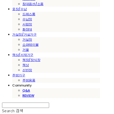
침대옵션/소품
옷장/수납
드레스룸
수납장
서랍장
화장대
거실장/거실가구
거실장
쇼파테이블
거울
책상/서재가구
책장/장식장
책상
선반장
주방가구
주방용품
Community
Q&A
REVIEW
Search
검색