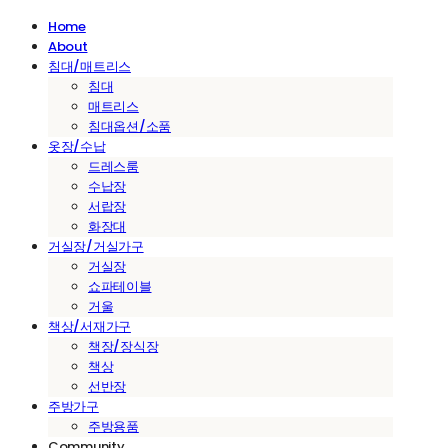
Home
About
침대/매트리스
침대
매트리스
침대옵션/소품
옷장/수납
드레스룸
수납장
서랍장
화장대
거실장/거실가구
거실장
쇼파테이블
거울
책상/서재가구
책장/장식장
책상
선반장
주방가구
주방용품
Community