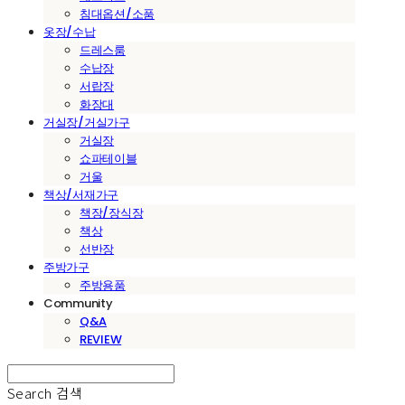
침대옵션/소품
옷장/수납
드레스룸
수납장
서랍장
화장대
거실장/거실가구
거실장
쇼파테이블
거울
책상/서재가구
책장/장식장
책상
선반장
주방가구
주방용품
Community
Q&A
REVIEW
Search
검색