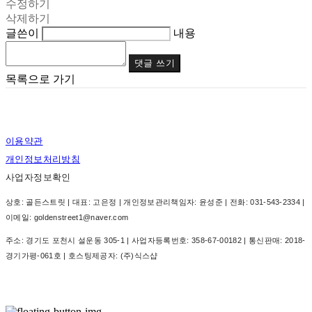
수정하기
삭제하기
글쓴이
내용
댓글 쓰기
목록으로 가기
이용약관
개인정보처리방침
사업자정보확인
상호: 골든스트릿 | 대표: 고은정 | 개인정보관리책임자: 윤성준 | 전화: 031-543-2334 |
이메일: goldenstreet1@naver.com
주소: 경기도 포천시 설운동 305-1 | 사업자등록번호:
358-67-00182
| 통신판매:
2018-
경기가평-061호
| 호스팅제공자: (주)식스샵