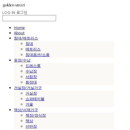
LOG IN
로그인
Home
About
침대/매트리스
침대
매트리스
침대옵션/소품
옷장/수납
드레스룸
수납장
서랍장
화장대
거실장/거실가구
거실장
쇼파테이블
거울
책상/서재가구
책장/장식장
책상
선반장