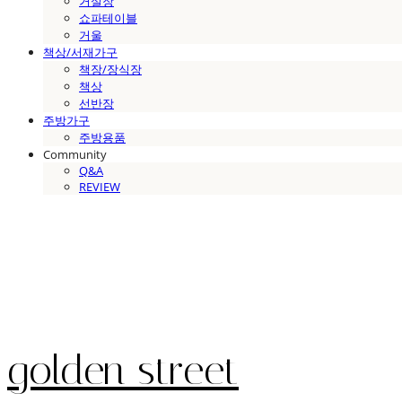
거실장
쇼파테이블
거울
책상/서재가구
책장/장식장
책상
선반장
주방가구
주방용품
Community
Q&A
REVIEW
golden street