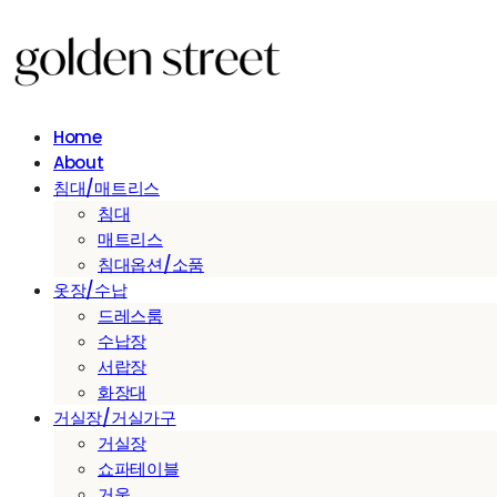
Home
About
침대/매트리스
침대
매트리스
침대옵션/소품
옷장/수납
드레스룸
수납장
서랍장
화장대
거실장/거실가구
거실장
쇼파테이블
거울