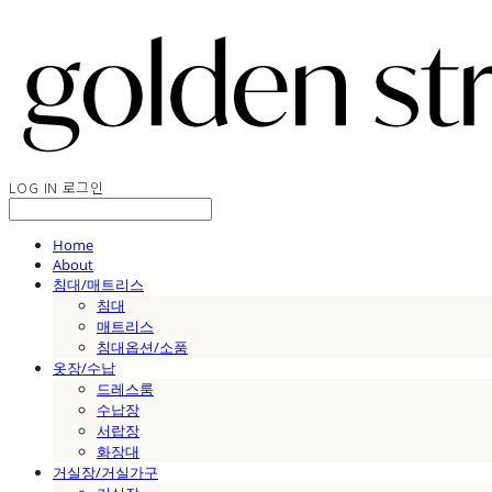
LOG IN
로그인
Home
About
침대/매트리스
침대
매트리스
침대옵션/소품
옷장/수납
드레스룸
수납장
서랍장
화장대
거실장/거실가구