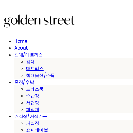
Home
About
침대/매트리스
침대
매트리스
침대옵션/소품
옷장/수납
드레스룸
수납장
서랍장
화장대
거실장/거실가구
거실장
쇼파테이블