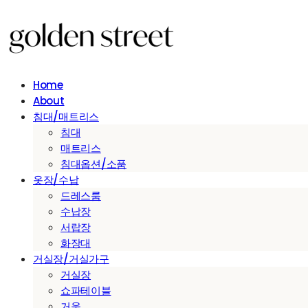
Home
About
침대/매트리스
침대
매트리스
침대옵션/소품
옷장/수납
드레스룸
수납장
서랍장
화장대
거실장/거실가구
거실장
쇼파테이블
거울