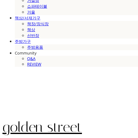
거실장
쇼파테이블
거울
책상/서재가구
책장/장식장
책상
선반장
주방가구
주방용품
Community
Q&A
REVIEW
golden street