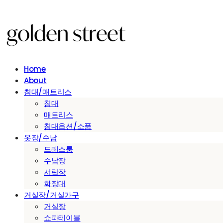
Home
About
침대/매트리스
침대
매트리스
침대옵션/소품
옷장/수납
드레스룸
수납장
서랍장
화장대
거실장/거실가구
거실장
쇼파테이블