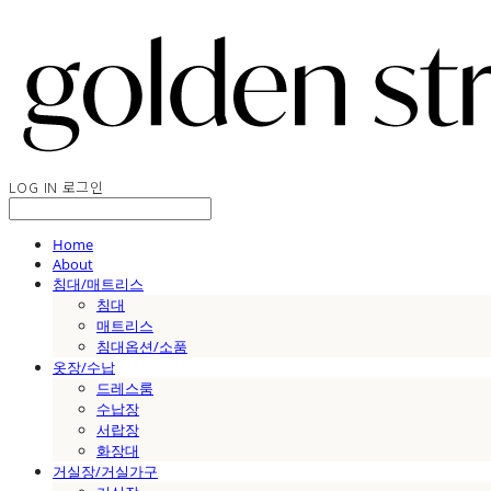
LOG IN
로그인
Home
About
침대/매트리스
침대
매트리스
침대옵션/소품
옷장/수납
드레스룸
수납장
서랍장
화장대
거실장/거실가구