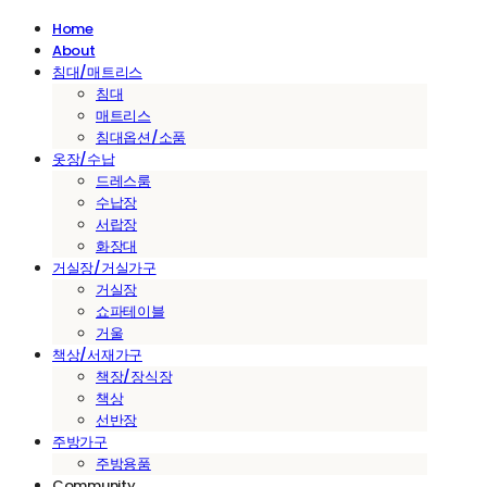
Home
About
침대/매트리스
침대
매트리스
침대옵션/소품
옷장/수납
드레스룸
수납장
서랍장
화장대
거실장/거실가구
거실장
쇼파테이블
거울
책상/서재가구
책장/장식장
책상
선반장
주방가구
주방용품
Community