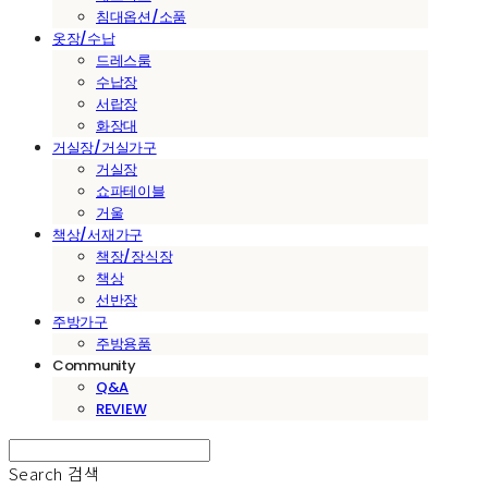
침대옵션/소품
옷장/수납
드레스룸
수납장
서랍장
화장대
거실장/거실가구
거실장
쇼파테이블
거울
책상/서재가구
책장/장식장
책상
선반장
주방가구
주방용품
Community
Q&A
REVIEW
Search
검색