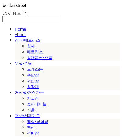
LOG IN
로그인
Home
About
침대/매트리스
침대
매트리스
침대옵션/소품
옷장/수납
드레스룸
수납장
서랍장
화장대
거실장/거실가구
거실장
쇼파테이블
거울
책상/서재가구
책장/장식장
책상
선반장