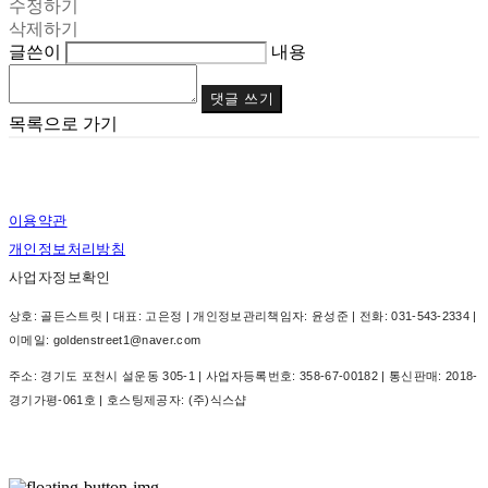
수정하기
삭제하기
글쓴이
내용
댓글 쓰기
목록으로 가기
이용약관
개인정보처리방침
사업자정보확인
상호: 골든스트릿 | 대표: 고은정 | 개인정보관리책임자: 윤성준 | 전화: 031-543-2334 |
이메일: goldenstreet1@naver.com
주소: 경기도 포천시 설운동 305-1 | 사업자등록번호:
358-67-00182
| 통신판매:
2018-
경기가평-061호
| 호스팅제공자: (주)식스샵