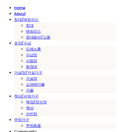
Home
About
침대/매트리스
침대
매트리스
침대옵션/소품
옷장/수납
드레스룸
수납장
서랍장
화장대
거실장/거실가구
거실장
쇼파테이블
거울
책상/서재가구
책장/장식장
책상
선반장
주방가구
주방용품
Community