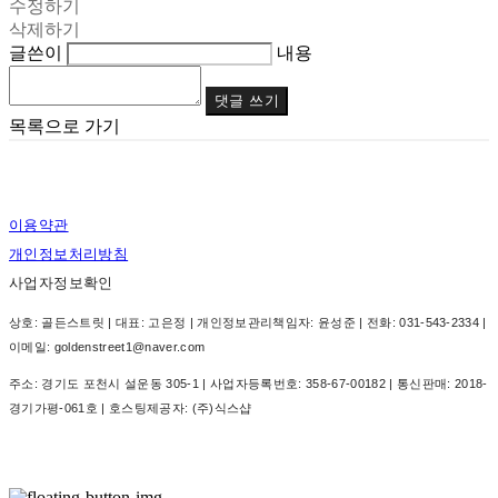
수정하기
삭제하기
글쓴이
내용
댓글 쓰기
목록으로 가기
이용약관
개인정보처리방침
사업자정보확인
상호: 골든스트릿 | 대표: 고은정 | 개인정보관리책임자: 윤성준 | 전화: 031-543-2334 |
이메일: goldenstreet1@naver.com
주소: 경기도 포천시 설운동 305-1 | 사업자등록번호:
358-67-00182
| 통신판매:
2018-
경기가평-061호
| 호스팅제공자: (주)식스샵