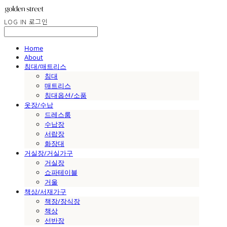
LOG IN
로그인
Home
About
침대/매트리스
침대
매트리스
침대옵션/소품
옷장/수납
드레스룸
수납장
서랍장
화장대
거실장/거실가구
거실장
쇼파테이블
거울
책상/서재가구
책장/장식장
책상
선반장