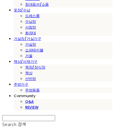
침대옵션/소품
옷장/수납
드레스룸
수납장
서랍장
화장대
거실장/거실가구
거실장
쇼파테이블
거울
책상/서재가구
책장/장식장
책상
선반장
주방가구
주방용품
Community
Q&A
REVIEW
Search
검색