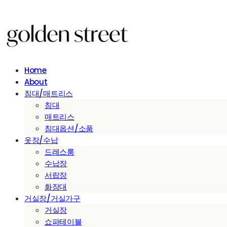
Home
About
침대/매트리스
침대
매트리스
침대옵션/소품
옷장/수납
드레스룸
수납장
서랍장
화장대
거실장/거실가구
거실장
쇼파테이블