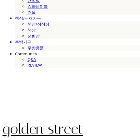
거실장
쇼파테이블
거울
책상/서재가구
책장/장식장
책상
선반장
주방가구
주방용품
Community
Q&A
REVIEW
golden street