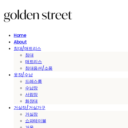
Home
About
침대/매트리스
침대
매트리스
침대옵션/소품
옷장/수납
드레스룸
수납장
서랍장
화장대
거실장/거실가구
거실장
쇼파테이블
거울