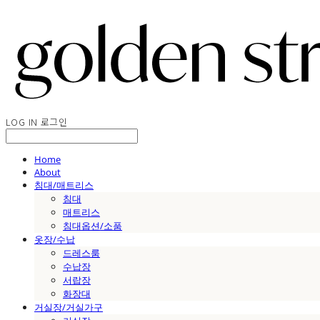
LOG IN
로그인
Home
About
침대/매트리스
침대
매트리스
침대옵션/소품
옷장/수납
드레스룸
수납장
서랍장
화장대
거실장/거실가구