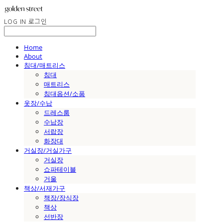
LOG IN
로그인
Home
About
침대/매트리스
침대
매트리스
침대옵션/소품
옷장/수납
드레스룸
수납장
서랍장
화장대
거실장/거실가구
거실장
쇼파테이블
거울
책상/서재가구
책장/장식장
책상
선반장