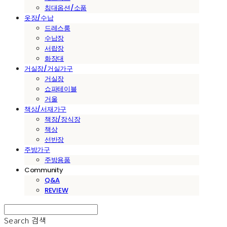
침대옵션/소품
옷장/수납
드레스룸
수납장
서랍장
화장대
거실장/거실가구
거실장
쇼파테이블
거울
책상/서재가구
책장/장식장
책상
선반장
주방가구
주방용품
Community
Q&A
REVIEW
Search
검색