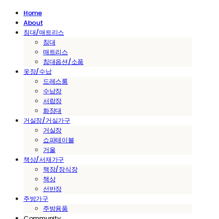
Home
About
침대/매트리스
침대
매트리스
침대옵션/소품
옷장/수납
드레스룸
수납장
서랍장
화장대
거실장/거실가구
거실장
쇼파테이블
거울
책상/서재가구
책장/장식장
책상
선반장
주방가구
주방용품
Community