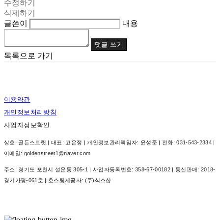
수정하기
삭제하기
글쓴이
내용
댓글 쓰기
목록으로 가기
이용약관
개인정보처리방침
사업자정보확인
상호: 골든스트릿 | 대표: 고은정 | 개인정보관리책임자: 윤성준 | 전화: 031-543-2334 |
이메일: goldenstreet1@naver.com
주소: 경기도 포천시 설운동 305-1 | 사업자등록번호:
358-67-00182
| 통신판매:
2018-
경기가평-061호
| 호스팅제공자: (주)식스샵