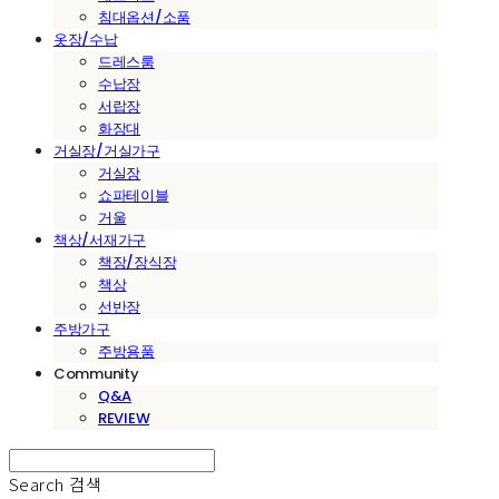
침대옵션/소품
옷장/수납
드레스룸
수납장
서랍장
화장대
거실장/거실가구
거실장
쇼파테이블
거울
책상/서재가구
책장/장식장
책상
선반장
주방가구
주방용품
Community
Q&A
REVIEW
Search
검색