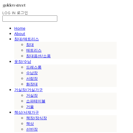
LOG IN
로그인
Home
About
침대/매트리스
침대
매트리스
침대옵션/소품
옷장/수납
드레스룸
수납장
서랍장
화장대
거실장/거실가구
거실장
쇼파테이블
거울
책상/서재가구
책장/장식장
책상
선반장