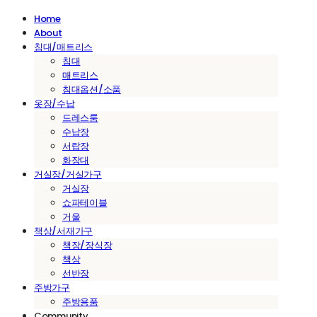
Home
About
침대/매트리스
침대
매트리스
침대옵션/소품
옷장/수납
드레스룸
수납장
서랍장
화장대
거실장/거실가구
거실장
쇼파테이블
거울
책상/서재가구
책장/장식장
책상
선반장
주방가구
주방용품
Community