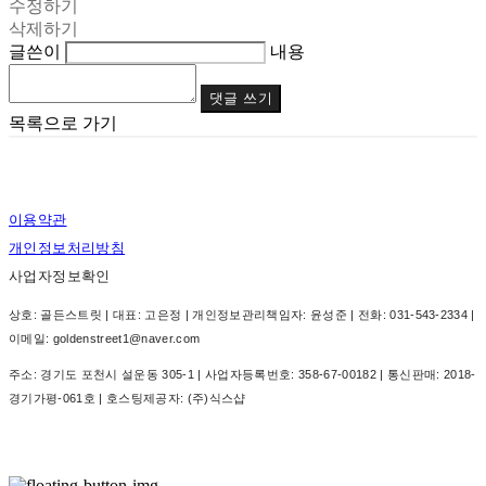
수정하기
삭제하기
글쓴이
내용
댓글 쓰기
목록으로 가기
이용약관
개인정보처리방침
사업자정보확인
상호: 골든스트릿 | 대표: 고은정 | 개인정보관리책임자: 윤성준 | 전화: 031-543-2334 |
이메일: goldenstreet1@naver.com
주소: 경기도 포천시 설운동 305-1 | 사업자등록번호:
358-67-00182
| 통신판매:
2018-
경기가평-061호
| 호스팅제공자: (주)식스샵