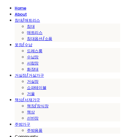
Home
About
침대/매트리스
침대
매트리스
침대옵션/소품
옷장/수납
드레스룸
수납장
서랍장
화장대
거실장/거실가구
거실장
쇼파테이블
거울
책상/서재가구
책장/장식장
책상
선반장
주방가구
주방용품
Community