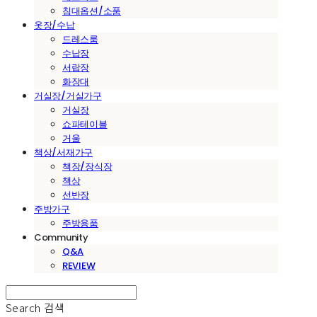
침대옵션/소품
옷장/수납
드레스룸
수납장
서랍장
화장대
거실장/거실가구
거실장
쇼파테이블
거울
책상/서재가구
책장/장식장
책상
선반장
주방가구
주방용품
Community
Q&A
REVIEW
Search
검색