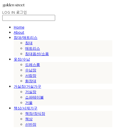
LOG IN
로그인
Home
About
침대/매트리스
침대
매트리스
침대옵션/소품
옷장/수납
드레스룸
수납장
서랍장
화장대
거실장/거실가구
거실장
쇼파테이블
거울
책상/서재가구
책장/장식장
책상
선반장