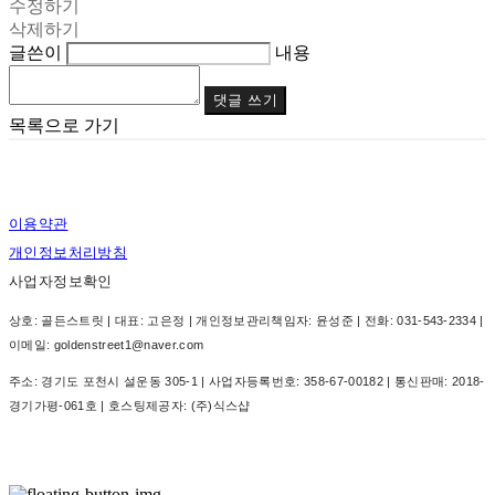
수정하기
삭제하기
글쓴이
내용
댓글 쓰기
목록으로 가기
이용약관
개인정보처리방침
사업자정보확인
상호: 골든스트릿 | 대표: 고은정 | 개인정보관리책임자: 윤성준 | 전화: 031-543-2334 |
이메일: goldenstreet1@naver.com
주소: 경기도 포천시 설운동 305-1 | 사업자등록번호:
358-67-00182
| 통신판매:
2018-
경기가평-061호
| 호스팅제공자: (주)식스샵