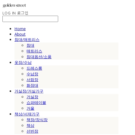
LOG IN
로그인
Home
About
침대/매트리스
침대
매트리스
침대옵션/소품
옷장/수납
드레스룸
수납장
서랍장
화장대
거실장/거실가구
거실장
쇼파테이블
거울
책상/서재가구
책장/장식장
책상
선반장