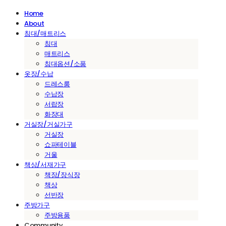
Home
About
침대/매트리스
침대
매트리스
침대옵션/소품
옷장/수납
드레스룸
수납장
서랍장
화장대
거실장/거실가구
거실장
쇼파테이블
거울
책상/서재가구
책장/장식장
책상
선반장
주방가구
주방용품
Community