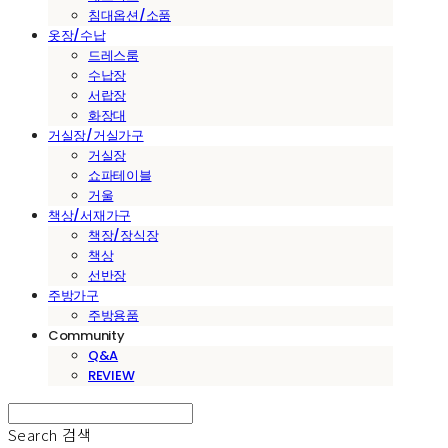
침대옵션/소품
옷장/수납
드레스룸
수납장
서랍장
화장대
거실장/거실가구
거실장
쇼파테이블
거울
책상/서재가구
책장/장식장
책상
선반장
주방가구
주방용품
Community
Q&A
REVIEW
Search
검색