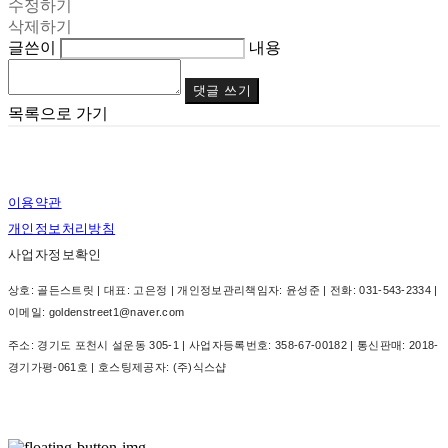
수정하기
삭제하기
글쓴이
내용
댓글 쓰기
목록으로 가기
이용약관
개인정보처리방침
사업자정보확인
상호: 골든스트릿 | 대표: 고은정 | 개인정보관리책임자: 윤성준 | 전화: 031-543-2334 |
이메일: goldenstreet1@naver.com
주소: 경기도 포천시 설운동 305-1 | 사업자등록번호:
358-67-00182
| 통신판매:
2018-
경기가평-061호
| 호스팅제공자: (주)식스샵