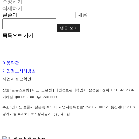
수정하기
삭제하기
글쓴이
내용
댓글 쓰기
목록으로 가기
이용약관
개인정보처리방침
사업자정보확인
상호: 골든스트릿 | 대표: 고은정 | 개인정보관리책임자: 윤성준 | 전화: 031-543-2334 |
이메일: goldenstreet1@naver.com
주소: 경기도 포천시 설운동 305-1 | 사업자등록번호:
358-67-00182
| 통신판매:
2018-
경기가평-061호
| 호스팅제공자: (주)식스샵