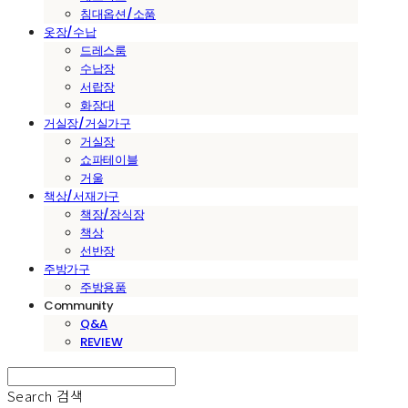
침대옵션/소품
옷장/수납
드레스룸
수납장
서랍장
화장대
거실장/거실가구
거실장
쇼파테이블
거울
책상/서재가구
책장/장식장
책상
선반장
주방가구
주방용품
Community
Q&A
REVIEW
Search
검색