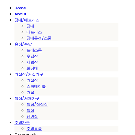
Home
About
침대/매트리스
침대
매트리스
침대옵션/소품
옷장/수납
드레스룸
수납장
서랍장
화장대
거실장/거실가구
거실장
쇼파테이블
거울
책상/서재가구
책장/장식장
책상
선반장
주방가구
주방용품
Community