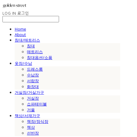
LOG IN
로그인
Home
About
침대/매트리스
침대
매트리스
침대옵션/소품
옷장/수납
드레스룸
수납장
서랍장
화장대
거실장/거실가구
거실장
쇼파테이블
거울
책상/서재가구
책장/장식장
책상
선반장