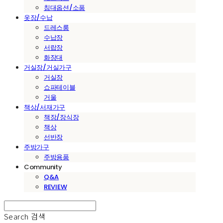
침대옵션/소품
옷장/수납
드레스룸
수납장
서랍장
화장대
거실장/거실가구
거실장
쇼파테이블
거울
책상/서재가구
책장/장식장
책상
선반장
주방가구
주방용품
Community
Q&A
REVIEW
Search
검색