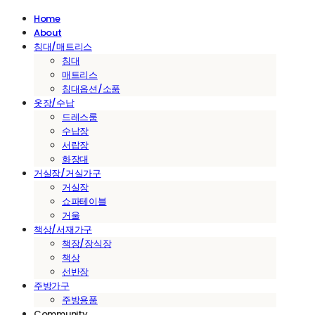
Home
About
침대/매트리스
침대
매트리스
침대옵션/소품
옷장/수납
드레스룸
수납장
서랍장
화장대
거실장/거실가구
거실장
쇼파테이블
거울
책상/서재가구
책장/장식장
책상
선반장
주방가구
주방용품
Community