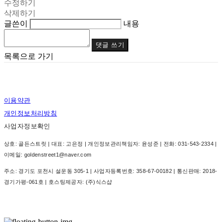
수정하기
삭제하기
글쓴이
내용
댓글 쓰기
목록으로 가기
이용약관
개인정보처리방침
사업자정보확인
상호: 골든스트릿 | 대표: 고은정 | 개인정보관리책임자: 윤성준 | 전화: 031-543-2334 |
이메일: goldenstreet1@naver.com
주소: 경기도 포천시 설운동 305-1 | 사업자등록번호:
358-67-00182
| 통신판매:
2018-
경기가평-061호
| 호스팅제공자: (주)식스샵