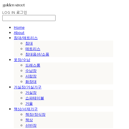
LOG IN
로그인
Home
About
침대/매트리스
침대
매트리스
침대옵션/소품
옷장/수납
드레스룸
수납장
서랍장
화장대
거실장/거실가구
거실장
쇼파테이블
거울
책상/서재가구
책장/장식장
책상
선반장