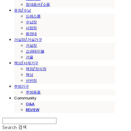
침대옵션/소품
옷장/수납
드레스룸
수납장
서랍장
화장대
거실장/거실가구
거실장
쇼파테이블
거울
책상/서재가구
책장/장식장
책상
선반장
주방가구
주방용품
Community
Q&A
REVIEW
Search
검색