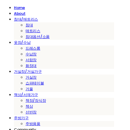
Home
About
침대/매트리스
침대
매트리스
침대옵션/소품
옷장/수납
드레스룸
수납장
서랍장
화장대
거실장/거실가구
거실장
쇼파테이블
거울
책상/서재가구
책장/장식장
책상
선반장
주방가구
주방용품
Community