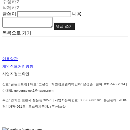
수정하기
삭제하기
글쓴이
내용
댓글 쓰기
목록으로 가기
이용약관
개인정보처리방침
사업자정보확인
상호: 골든스트릿 | 대표: 고은정 | 개인정보관리책임자: 윤성준 | 전화: 031-543-2334 |
이메일: goldenstreet1@naver.com
주소: 경기도 포천시 설운동 305-1 | 사업자등록번호:
358-67-00182
| 통신판매:
2018-
경기가평-061호
| 호스팅제공자: (주)식스샵