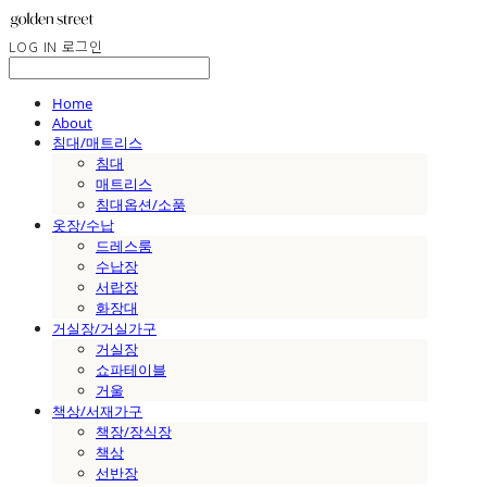
LOG IN
로그인
Home
About
침대/매트리스
침대
매트리스
침대옵션/소품
옷장/수납
드레스룸
수납장
서랍장
화장대
거실장/거실가구
거실장
쇼파테이블
거울
책상/서재가구
책장/장식장
책상
선반장