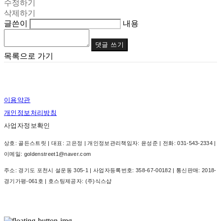
수정하기
삭제하기
글쓴이
내용
댓글 쓰기
목록으로 가기
이용약관
개인정보처리방침
사업자정보확인
상호: 골든스트릿 | 대표: 고은정 | 개인정보관리책임자: 윤성준 | 전화: 031-543-2334 |
이메일: goldenstreet1@naver.com
주소: 경기도 포천시 설운동 305-1 | 사업자등록번호:
358-67-00182
| 통신판매:
2018-
경기가평-061호
| 호스팅제공자: (주)식스샵