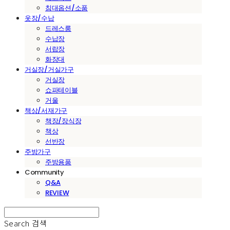
침대옵션/소품
옷장/수납
드레스룸
수납장
서랍장
화장대
거실장/거실가구
거실장
쇼파테이블
거울
책상/서재가구
책장/장식장
책상
선반장
주방가구
주방용품
Community
Q&A
REVIEW
Search
검색