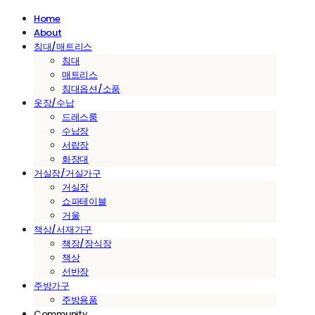
Home
About
침대/매트리스
침대
매트리스
침대옵션/소품
옷장/수납
드레스룸
수납장
서랍장
화장대
거실장/거실가구
거실장
쇼파테이블
거울
책상/서재가구
책장/장식장
책상
선반장
주방가구
주방용품
Community