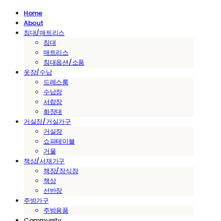
Home
About
침대/매트리스
침대
매트리스
침대옵션/소품
옷장/수납
드레스룸
수납장
서랍장
화장대
거실장/거실가구
거실장
쇼파테이블
거울
책상/서재가구
책장/장식장
책상
선반장
주방가구
주방용품
Community