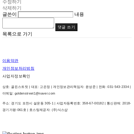
수정하기
삭제하기
글쓴이
내용
댓글 쓰기
목록으로 가기
이용약관
개인정보처리방침
사업자정보확인
상호: 골든스트릿 | 대표: 고은정 | 개인정보관리책임자: 윤성준 | 전화: 031-543-2334 |
이메일: goldenstreet1@naver.com
주소: 경기도 포천시 설운동 305-1 | 사업자등록번호:
358-67-00182
| 통신판매:
2018-
경기가평-061호
| 호스팅제공자: (주)식스샵