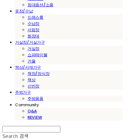
침대옵션/소품
옷장/수납
드레스룸
수납장
서랍장
화장대
거실장/거실가구
거실장
쇼파테이블
거울
책상/서재가구
책장/장식장
책상
선반장
주방가구
주방용품
Community
Q&A
REVIEW
Search
검색