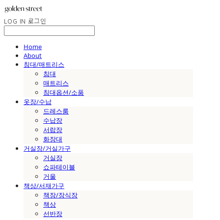
LOG IN
로그인
Home
About
침대/매트리스
침대
매트리스
침대옵션/소품
옷장/수납
드레스룸
수납장
서랍장
화장대
거실장/거실가구
거실장
쇼파테이블
거울
책상/서재가구
책장/장식장
책상
선반장