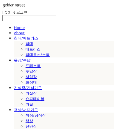
LOG IN
로그인
Home
About
침대/매트리스
침대
매트리스
침대옵션/소품
옷장/수납
드레스룸
수납장
서랍장
화장대
거실장/거실가구
거실장
쇼파테이블
거울
책상/서재가구
책장/장식장
책상
선반장