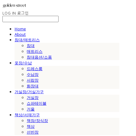
LOG IN
로그인
Home
About
침대/매트리스
침대
매트리스
침대옵션/소품
옷장/수납
드레스룸
수납장
서랍장
화장대
거실장/거실가구
거실장
쇼파테이블
거울
책상/서재가구
책장/장식장
책상
선반장