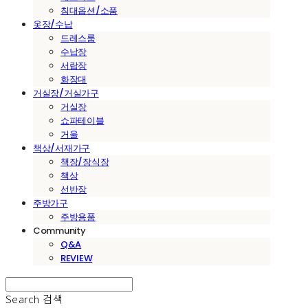
침대옵션/소품
옷장/수납
드레스룸
수납장
서랍장
화장대
거실장/거실가구
거실장
쇼파테이블
거울
책상/서재가구
책장/장식장
책상
선반장
주방가구
주방용품
Community
Q&A
REVIEW
Search
검색