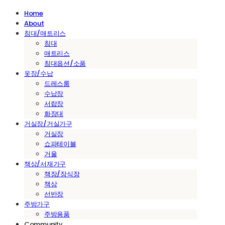
Home
About
침대/매트리스
침대
매트리스
침대옵션/소품
옷장/수납
드레스룸
수납장
서랍장
화장대
거실장/거실가구
거실장
쇼파테이블
거울
책상/서재가구
책장/장식장
책상
선반장
주방가구
주방용품
Community