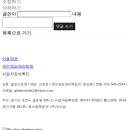
수정하기
삭제하기
글쓴이
내용
댓글 쓰기
목록으로 가기
이용약관
개인정보처리방침
사업자정보확인
상호: 골든스트릿 | 대표: 고은정 | 개인정보관리책임자: 윤성준 | 전화: 031-543-2334 |
이메일: goldenstreet1@naver.com
주소: 경기도 포천시 설운동 305-1 | 사업자등록번호:
358-67-00182
| 통신판매:
2018-
경기가평-061호
| 호스팅제공자: (주)식스샵