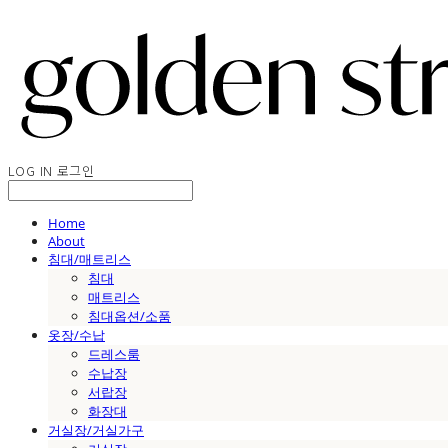
LOG IN
로그인
Home
About
침대/매트리스
침대
매트리스
침대옵션/소품
옷장/수납
드레스룸
수납장
서랍장
화장대
거실장/거실가구