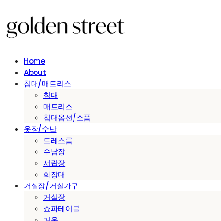
Home
About
침대/매트리스
침대
매트리스
침대옵션/소품
옷장/수납
드레스룸
수납장
서랍장
화장대
거실장/거실가구
거실장
쇼파테이블
거울