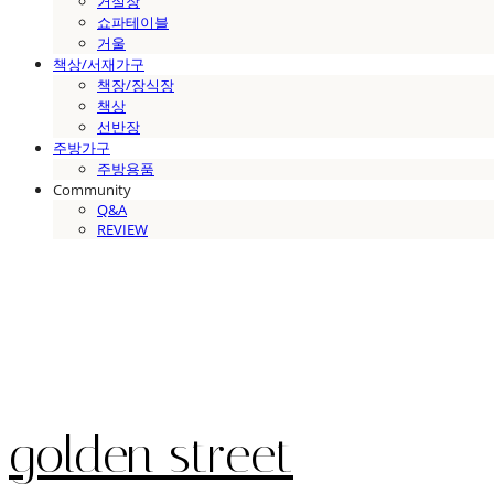
거실장
쇼파테이블
거울
책상/서재가구
책장/장식장
책상
선반장
주방가구
주방용품
Community
Q&A
REVIEW
golden street