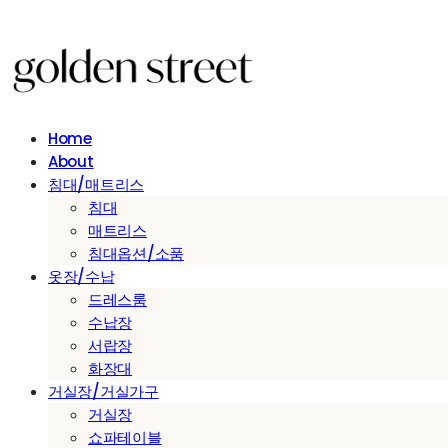
Home
About
침대/매트리스
침대
매트리스
침대옵션/소품
옷장/수납
드레스룸
수납장
서랍장
화장대
거실장/거실가구
거실장
쇼파테이블