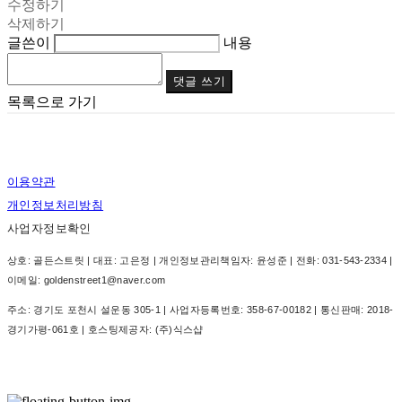
수정하기
삭제하기
글쓴이
내용
댓글 쓰기
목록으로 가기
이용약관
개인정보처리방침
사업자정보확인
상호: 골든스트릿 | 대표: 고은정 | 개인정보관리책임자: 윤성준 | 전화: 031-543-2334 |
이메일: goldenstreet1@naver.com
주소: 경기도 포천시 설운동 305-1 | 사업자등록번호:
358-67-00182
| 통신판매:
2018-
경기가평-061호
| 호스팅제공자: (주)식스샵