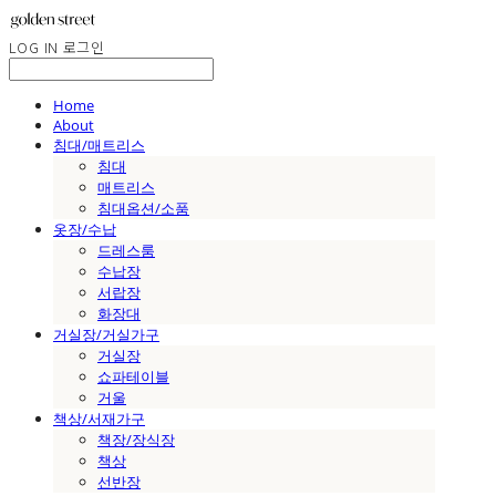
LOG IN
로그인
Home
About
침대/매트리스
침대
매트리스
침대옵션/소품
옷장/수납
드레스룸
수납장
서랍장
화장대
거실장/거실가구
거실장
쇼파테이블
거울
책상/서재가구
책장/장식장
책상
선반장