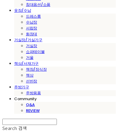
침대옵션/소품
옷장/수납
드레스룸
수납장
서랍장
화장대
거실장/거실가구
거실장
쇼파테이블
거울
책상/서재가구
책장/장식장
책상
선반장
주방가구
주방용품
Community
Q&A
REVIEW
Search
검색