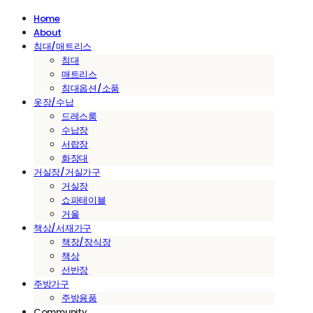
Home
About
침대/매트리스
침대
매트리스
침대옵션/소품
옷장/수납
드레스룸
수납장
서랍장
화장대
거실장/거실가구
거실장
쇼파테이블
거울
책상/서재가구
책장/장식장
책상
선반장
주방가구
주방용품
Community