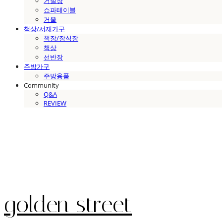
거실장
쇼파테이블
거울
책상/서재가구
책장/장식장
책상
선반장
주방가구
주방용품
Community
Q&A
REVIEW
golden street