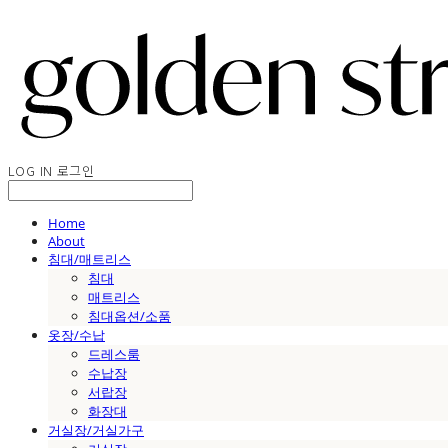
LOG IN
로그인
Home
About
침대/매트리스
침대
매트리스
침대옵션/소품
옷장/수납
드레스룸
수납장
서랍장
화장대
거실장/거실가구