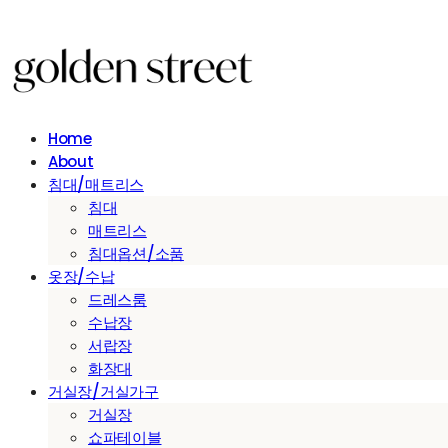
Home
About
침대/매트리스
침대
매트리스
침대옵션/소품
옷장/수납
드레스룸
수납장
서랍장
화장대
거실장/거실가구
거실장
쇼파테이블