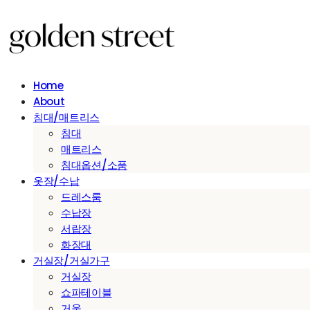
Home
About
침대/매트리스
침대
매트리스
침대옵션/소품
옷장/수납
드레스룸
수납장
서랍장
화장대
거실장/거실가구
거실장
쇼파테이블
거울