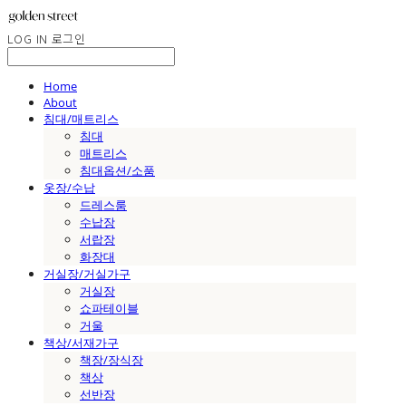
LOG IN
로그인
Home
About
침대/매트리스
침대
매트리스
침대옵션/소품
옷장/수납
드레스룸
수납장
서랍장
화장대
거실장/거실가구
거실장
쇼파테이블
거울
책상/서재가구
책장/장식장
책상
선반장