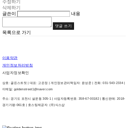
수정하기
삭제하기
글쓴이
내용
댓글 쓰기
목록으로 가기
이용약관
개인정보처리방침
사업자정보확인
상호: 골든스트릿 | 대표: 고은정 | 개인정보관리책임자: 윤성준 | 전화: 031-543-2334 |
이메일: goldenstreet1@naver.com
주소: 경기도 포천시 설운동 305-1 | 사업자등록번호:
358-67-00182
| 통신판매:
2018-
경기가평-061호
| 호스팅제공자: (주)식스샵