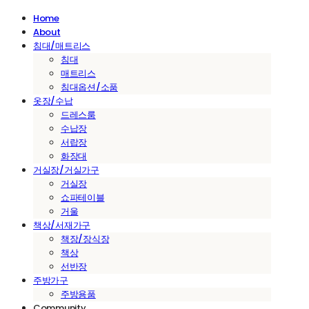
Home
About
침대/매트리스
침대
매트리스
침대옵션/소품
옷장/수납
드레스룸
수납장
서랍장
화장대
거실장/거실가구
거실장
쇼파테이블
거울
책상/서재가구
책장/장식장
책상
선반장
주방가구
주방용품
Community