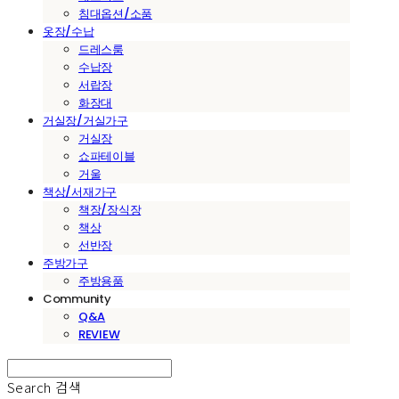
침대옵션/소품
옷장/수납
드레스룸
수납장
서랍장
화장대
거실장/거실가구
거실장
쇼파테이블
거울
책상/서재가구
책장/장식장
책상
선반장
주방가구
주방용품
Community
Q&A
REVIEW
Search
검색