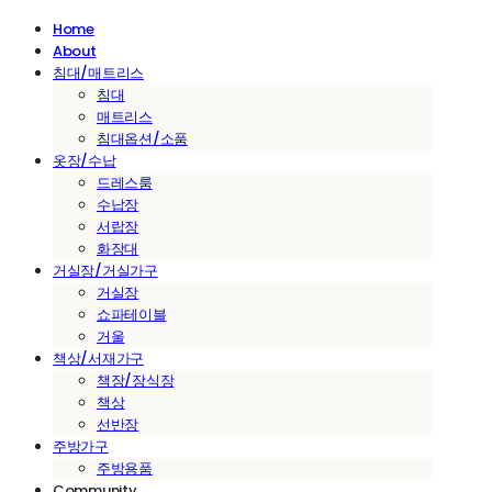
Home
About
침대/매트리스
침대
매트리스
침대옵션/소품
옷장/수납
드레스룸
수납장
서랍장
화장대
거실장/거실가구
거실장
쇼파테이블
거울
책상/서재가구
책장/장식장
책상
선반장
주방가구
주방용품
Community