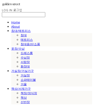
LOG IN
로그인
Home
About
침대/매트리스
침대
매트리스
침대옵션/소품
옷장/수납
드레스룸
수납장
서랍장
화장대
거실장/거실가구
거실장
쇼파테이블
거울
책상/서재가구
책장/장식장
책상
선반장