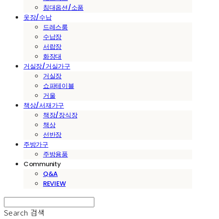
침대옵션/소품
옷장/수납
드레스룸
수납장
서랍장
화장대
거실장/거실가구
거실장
쇼파테이블
거울
책상/서재가구
책장/장식장
책상
선반장
주방가구
주방용품
Community
Q&A
REVIEW
Search
검색