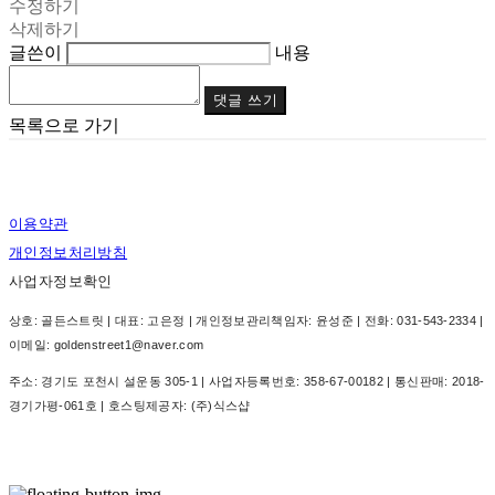
수정하기
삭제하기
글쓴이
내용
댓글 쓰기
목록으로 가기
이용약관
개인정보처리방침
사업자정보확인
상호: 골든스트릿 | 대표: 고은정 | 개인정보관리책임자: 윤성준 | 전화: 031-543-2334 |
이메일: goldenstreet1@naver.com
주소: 경기도 포천시 설운동 305-1 | 사업자등록번호:
358-67-00182
| 통신판매:
2018-
경기가평-061호
| 호스팅제공자: (주)식스샵