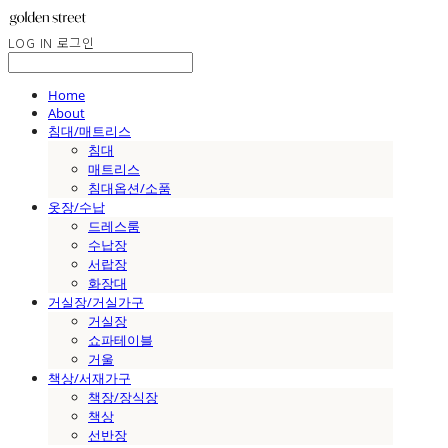
LOG IN
로그인
Home
About
침대/매트리스
침대
매트리스
침대옵션/소품
옷장/수납
드레스룸
수납장
서랍장
화장대
거실장/거실가구
거실장
쇼파테이블
거울
책상/서재가구
책장/장식장
책상
선반장