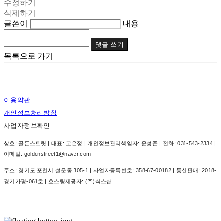
수정하기
삭제하기
글쓴이
내용
댓글 쓰기
목록으로 가기
이용약관
개인정보처리방침
사업자정보확인
상호: 골든스트릿 | 대표: 고은정 | 개인정보관리책임자: 윤성준 | 전화: 031-543-2334 |
이메일: goldenstreet1@naver.com
주소: 경기도 포천시 설운동 305-1 | 사업자등록번호:
358-67-00182
| 통신판매:
2018-
경기가평-061호
| 호스팅제공자: (주)식스샵