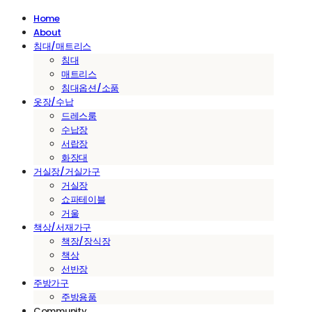
Home
About
침대/매트리스
침대
매트리스
침대옵션/소품
옷장/수납
드레스룸
수납장
서랍장
화장대
거실장/거실가구
거실장
쇼파테이블
거울
책상/서재가구
책장/장식장
책상
선반장
주방가구
주방용품
Community