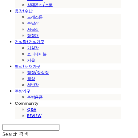
침대옵션/소품
옷장/수납
드레스룸
수납장
서랍장
화장대
거실장/거실가구
거실장
쇼파테이블
거울
책상/서재가구
책장/장식장
책상
선반장
주방가구
주방용품
Community
Q&A
REVIEW
Search
검색