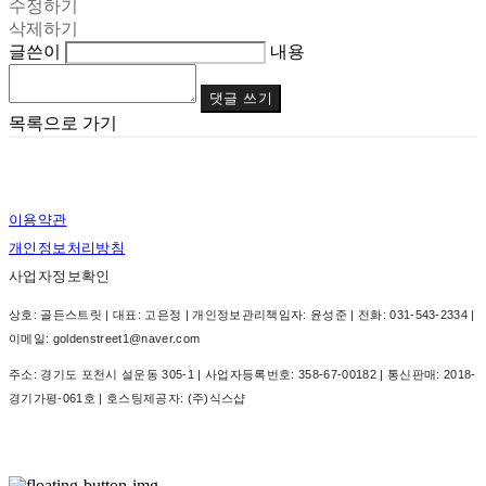
수정하기
삭제하기
글쓴이
내용
댓글 쓰기
목록으로 가기
이용약관
개인정보처리방침
사업자정보확인
상호: 골든스트릿 | 대표: 고은정 | 개인정보관리책임자: 윤성준 | 전화: 031-543-2334 |
이메일: goldenstreet1@naver.com
주소: 경기도 포천시 설운동 305-1 | 사업자등록번호:
358-67-00182
| 통신판매:
2018-
경기가평-061호
| 호스팅제공자: (주)식스샵