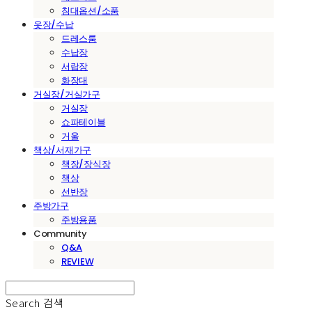
침대옵션/소품
옷장/수납
드레스룸
수납장
서랍장
화장대
거실장/거실가구
거실장
쇼파테이블
거울
책상/서재가구
책장/장식장
책상
선반장
주방가구
주방용품
Community
Q&A
REVIEW
Search
검색