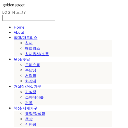
LOG IN
로그인
Home
About
침대/매트리스
침대
매트리스
침대옵션/소품
옷장/수납
드레스룸
수납장
서랍장
화장대
거실장/거실가구
거실장
쇼파테이블
거울
책상/서재가구
책장/장식장
책상
선반장