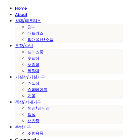
Home
About
침대/매트리스
침대
매트리스
침대옵션/소품
옷장/수납
드레스룸
수납장
서랍장
화장대
거실장/거실가구
거실장
쇼파테이블
거울
책상/서재가구
책장/장식장
책상
선반장
주방가구
주방용품
Community