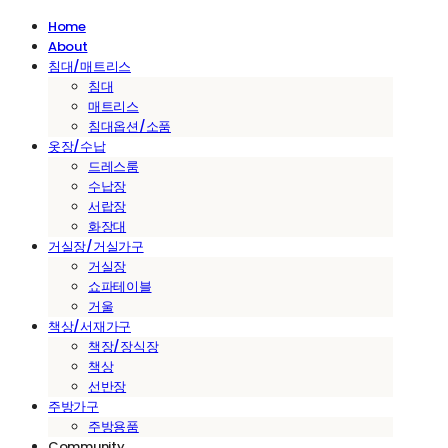
Home
About
침대/매트리스
침대
매트리스
침대옵션/소품
옷장/수납
드레스룸
수납장
서랍장
화장대
거실장/거실가구
거실장
쇼파테이블
거울
책상/서재가구
책장/장식장
책상
선반장
주방가구
주방용품
Community