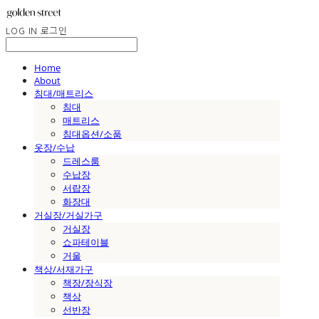
LOG IN
로그인
Home
About
침대/매트리스
침대
매트리스
침대옵션/소품
옷장/수납
드레스룸
수납장
서랍장
화장대
거실장/거실가구
거실장
쇼파테이블
거울
책상/서재가구
책장/장식장
책상
선반장