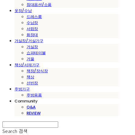
침대옵션/소품
옷장/수납
드레스룸
수납장
서랍장
화장대
거실장/거실가구
거실장
쇼파테이블
거울
책상/서재가구
책장/장식장
책상
선반장
주방가구
주방용품
Community
Q&A
REVIEW
Search
검색