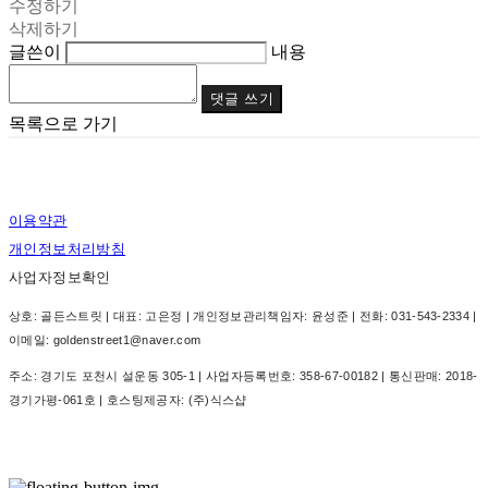
수정하기
삭제하기
글쓴이
내용
댓글 쓰기
목록으로 가기
이용약관
개인정보처리방침
사업자정보확인
상호: 골든스트릿 | 대표: 고은정 | 개인정보관리책임자: 윤성준 | 전화: 031-543-2334 |
이메일: goldenstreet1@naver.com
주소: 경기도 포천시 설운동 305-1 | 사업자등록번호:
358-67-00182
| 통신판매:
2018-
경기가평-061호
| 호스팅제공자: (주)식스샵