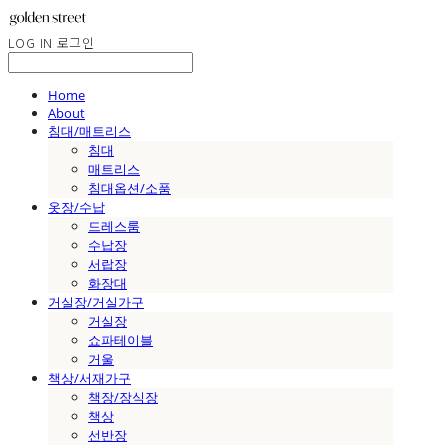
LOG IN
로그인
Home
About
침대/매트리스
침대
매트리스
침대옵션/소품
옷장/수납
드레스룸
수납장
서랍장
화장대
거실장/거실가구
거실장
쇼파테이블
거울
책상/서재가구
책장/장식장
책상
선반장