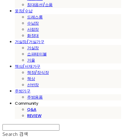
침대옵션/소품
옷장/수납
드레스룸
수납장
서랍장
화장대
거실장/거실가구
거실장
쇼파테이블
거울
책상/서재가구
책장/장식장
책상
선반장
주방가구
주방용품
Community
Q&A
REVIEW
Search
검색