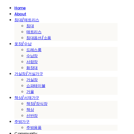
Home
About
침대/매트리스
침대
매트리스
침대옵션/소품
옷장/수납
드레스룸
수납장
서랍장
화장대
거실장/거실가구
거실장
쇼파테이블
거울
책상/서재가구
책장/장식장
책상
선반장
주방가구
주방용품
Community