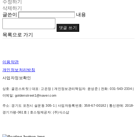
수정하기
삭제하기
글쓴이
내용
댓글 쓰기
목록으로 가기
이용약관
개인정보처리방침
사업자정보확인
상호: 골든스트릿 | 대표: 고은정 | 개인정보관리책임자: 윤성준 | 전화: 031-543-2334 |
이메일: goldenstreet1@naver.com
주소: 경기도 포천시 설운동 305-1 | 사업자등록번호:
358-67-00182
| 통신판매:
2018-
경기가평-061호
| 호스팅제공자: (주)식스샵