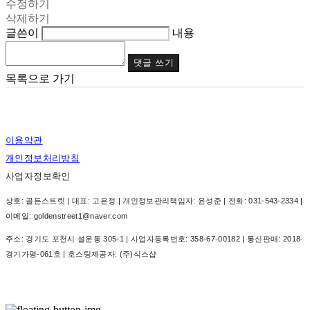
수정하기
삭제하기
글쓴이
내용
댓글 쓰기
목록으로 가기
이용약관
개인정보처리방침
사업자정보확인
상호: 골든스트릿 | 대표: 고은정 | 개인정보관리책임자: 윤성준 | 전화: 031-543-2334 |
이메일: goldenstreet1@naver.com
주소: 경기도 포천시 설운동 305-1 | 사업자등록번호:
358-67-00182
| 통신판매:
2018-
경기가평-061호
| 호스팅제공자: (주)식스샵