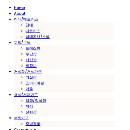
Home
About
침대/매트리스
침대
매트리스
침대옵션/소품
옷장/수납
드레스룸
수납장
서랍장
화장대
거실장/거실가구
거실장
쇼파테이블
거울
책상/서재가구
책장/장식장
책상
선반장
주방가구
주방용품
Community