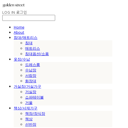
LOG IN
로그인
Home
About
침대/매트리스
침대
매트리스
침대옵션/소품
옷장/수납
드레스룸
수납장
서랍장
화장대
거실장/거실가구
거실장
쇼파테이블
거울
책상/서재가구
책장/장식장
책상
선반장