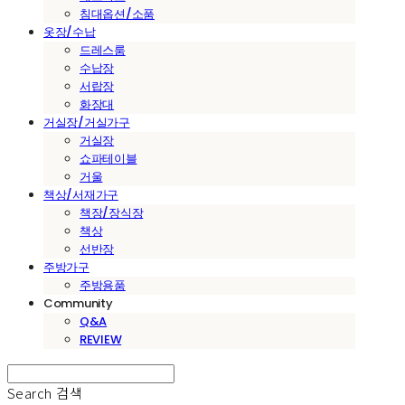
침대옵션/소품
옷장/수납
드레스룸
수납장
서랍장
화장대
거실장/거실가구
거실장
쇼파테이블
거울
책상/서재가구
책장/장식장
책상
선반장
주방가구
주방용품
Community
Q&A
REVIEW
Search
검색