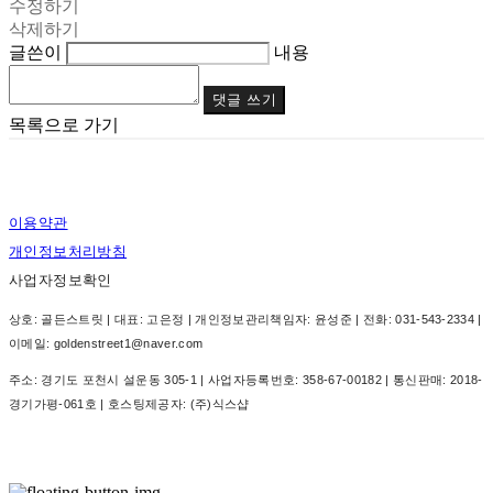
수정하기
삭제하기
글쓴이
내용
댓글 쓰기
목록으로 가기
이용약관
개인정보처리방침
사업자정보확인
상호: 골든스트릿 | 대표: 고은정 | 개인정보관리책임자: 윤성준 | 전화: 031-543-2334 |
이메일: goldenstreet1@naver.com
주소: 경기도 포천시 설운동 305-1 | 사업자등록번호:
358-67-00182
| 통신판매:
2018-
경기가평-061호
| 호스팅제공자: (주)식스샵