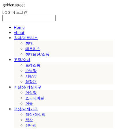
LOG IN
로그인
Home
About
침대/매트리스
침대
매트리스
침대옵션/소품
옷장/수납
드레스룸
수납장
서랍장
화장대
거실장/거실가구
거실장
쇼파테이블
거울
책상/서재가구
책장/장식장
책상
선반장