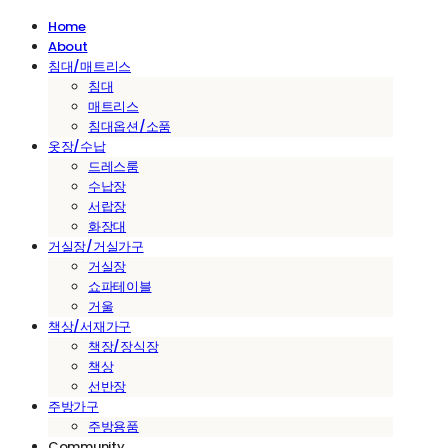
Home
About
침대/매트리스
침대
매트리스
침대옵션/소품
옷장/수납
드레스룸
수납장
서랍장
화장대
거실장/거실가구
거실장
쇼파테이블
거울
책상/서재가구
책장/장식장
책상
선반장
주방가구
주방용품
Community