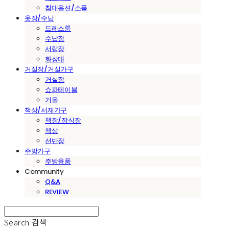
침대옵션/소품
옷장/수납
드레스룸
수납장
서랍장
화장대
거실장/거실가구
거실장
쇼파테이블
거울
책상/서재가구
책장/장식장
책상
선반장
주방가구
주방용품
Community
Q&A
REVIEW
Search
검색