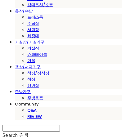
침대옵션/소품
옷장/수납
드레스룸
수납장
서랍장
화장대
거실장/거실가구
거실장
쇼파테이블
거울
책상/서재가구
책장/장식장
책상
선반장
주방가구
주방용품
Community
Q&A
REVIEW
Search
검색