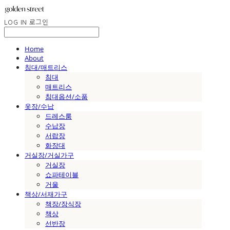
LOG IN
로그인
Home
About
침대/매트리스
침대
매트리스
침대옵션/소품
옷장/수납
드레스룸
수납장
서랍장
화장대
거실장/거실가구
거실장
쇼파테이블
거울
책상/서재가구
책장/장식장
책상
선반장