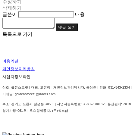
수정하기
삭제하기
글쓴이
내용
댓글 쓰기
목록으로 가기
이용약관
개인정보처리방침
사업자정보확인
상호: 골든스트릿 | 대표: 고은정 | 개인정보관리책임자: 윤성준 | 전화: 031-543-2334 |
이메일: goldenstreet1@naver.com
주소: 경기도 포천시 설운동 305-1 | 사업자등록번호:
358-67-00182
| 통신판매:
2018-
경기가평-061호
| 호스팅제공자: (주)식스샵