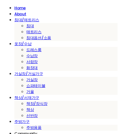
Home
About
침대/매트리스
침대
매트리스
침대옵션/소품
옷장/수납
드레스룸
수납장
서랍장
화장대
거실장/거실가구
거실장
쇼파테이블
거울
책상/서재가구
책장/장식장
책상
선반장
주방가구
주방용품
Community