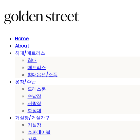
Home
About
침대/매트리스
침대
매트리스
침대옵션/소품
옷장/수납
드레스룸
수납장
서랍장
화장대
거실장/거실가구
거실장
쇼파테이블
거울