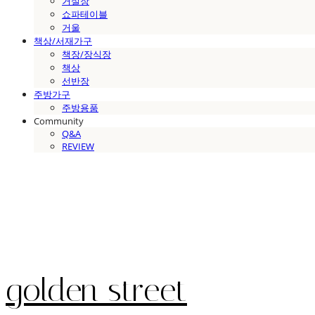
거실장
쇼파테이블
거울
책상/서재가구
책장/장식장
책상
선반장
주방가구
주방용품
Community
Q&A
REVIEW
golden street