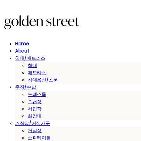
Home
About
침대/매트리스
침대
매트리스
침대옵션/소품
옷장/수납
드레스룸
수납장
서랍장
화장대
거실장/거실가구
거실장
쇼파테이블