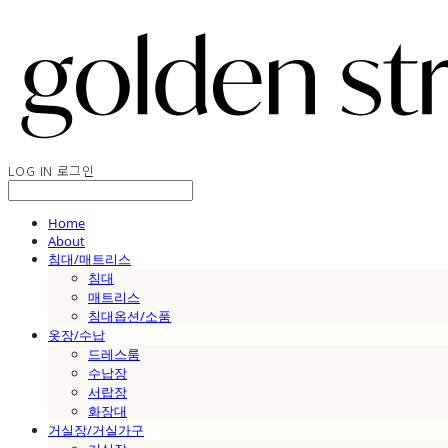
LOG IN
로그인
Home
About
침대/매트리스
침대
매트리스
침대옵션/소품
옷장/수납
드레스룸
수납장
서랍장
화장대
거실장/거실가구