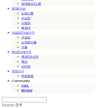
침대옵션/소품
옷장/수납
드레스룸
수납장
서랍장
화장대
거실장/거실가구
거실장
쇼파테이블
거울
책상/서재가구
책장/장식장
책상
선반장
주방가구
주방용품
Community
Q&A
REVIEW
Search
검색