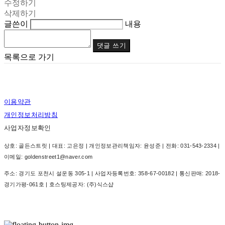
수정하기
삭제하기
글쓴이
내용
댓글 쓰기
목록으로 가기
이용약관
개인정보처리방침
사업자정보확인
상호: 골든스트릿 | 대표: 고은정 | 개인정보관리책임자: 윤성준 | 전화: 031-543-2334 |
이메일: goldenstreet1@naver.com
주소: 경기도 포천시 설운동 305-1 | 사업자등록번호:
358-67-00182
| 통신판매:
2018-
경기가평-061호
| 호스팅제공자: (주)식스샵