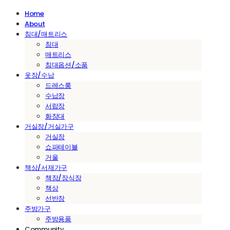
Home
About
침대/매트리스
침대
매트리스
침대옵션/소품
옷장/수납
드레스룸
수납장
서랍장
화장대
거실장/거실가구
거실장
쇼파테이블
거울
책상/서재가구
책장/장식장
책상
선반장
주방가구
주방용품
Community