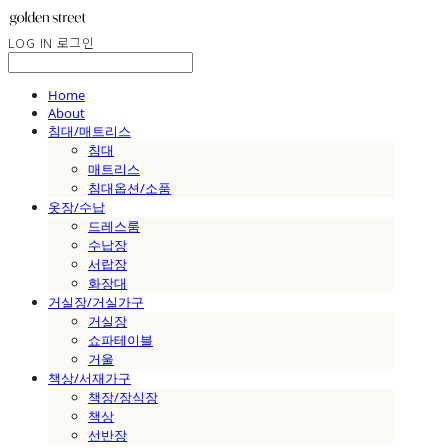
LOG IN
로그인
Home
About
침대/매트리스
침대
매트리스
침대옵션/소품
옷장/수납
드레스룸
수납장
서랍장
화장대
거실장/거실가구
거실장
쇼파테이블
거울
책상/서재가구
책장/장식장
책상
선반장