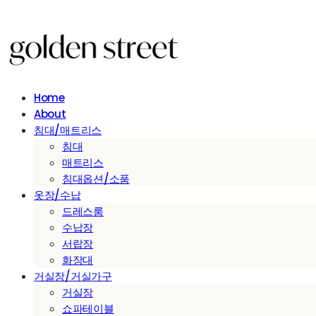
Home
About
침대/매트리스
침대
매트리스
침대옵션/소품
옷장/수납
드레스룸
수납장
서랍장
화장대
거실장/거실가구
거실장
쇼파테이블