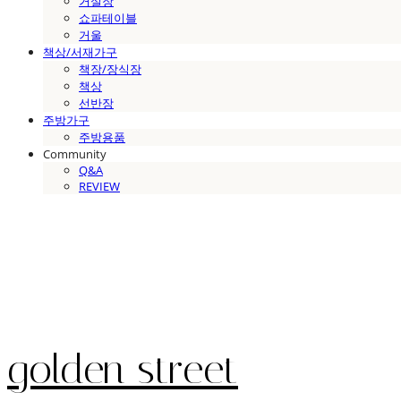
거실장
쇼파테이블
거울
책상/서재가구
책장/장식장
책상
선반장
주방가구
주방용품
Community
Q&A
REVIEW
golden street