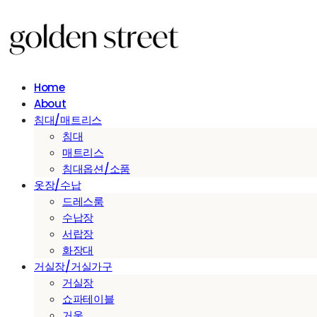
Home
About
침대/매트리스
침대
매트리스
침대옵션/소품
옷장/수납
드레스룸
수납장
서랍장
화장대
거실장/거실가구
거실장
쇼파테이블
거울