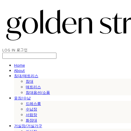
LOG IN
로그인
Home
About
침대/매트리스
침대
매트리스
침대옵션/소품
옷장/수납
드레스룸
수납장
서랍장
화장대
거실장/거실가구