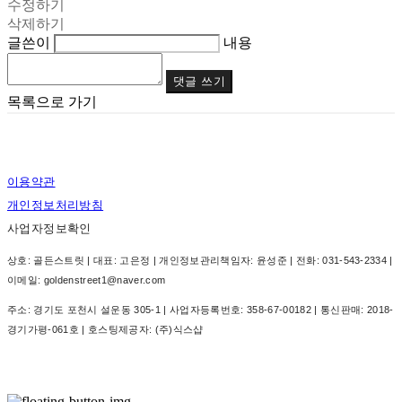
수정하기
삭제하기
글쓴이
내용
댓글 쓰기
목록으로 가기
이용약관
개인정보처리방침
사업자정보확인
상호: 골든스트릿 | 대표: 고은정 | 개인정보관리책임자: 윤성준 | 전화: 031-543-2334 |
이메일: goldenstreet1@naver.com
주소: 경기도 포천시 설운동 305-1 | 사업자등록번호:
358-67-00182
| 통신판매:
2018-
경기가평-061호
| 호스팅제공자: (주)식스샵