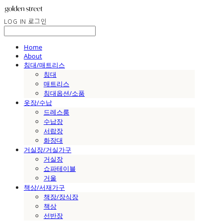
LOG IN
로그인
Home
About
침대/매트리스
침대
매트리스
침대옵션/소품
옷장/수납
드레스룸
수납장
서랍장
화장대
거실장/거실가구
거실장
쇼파테이블
거울
책상/서재가구
책장/장식장
책상
선반장