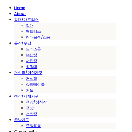
Home
About
침대/매트리스
침대
매트리스
침대옵션/소품
옷장/수납
드레스룸
수납장
서랍장
화장대
거실장/거실가구
거실장
쇼파테이블
거울
책상/서재가구
책장/장식장
책상
선반장
주방가구
주방용품
Community