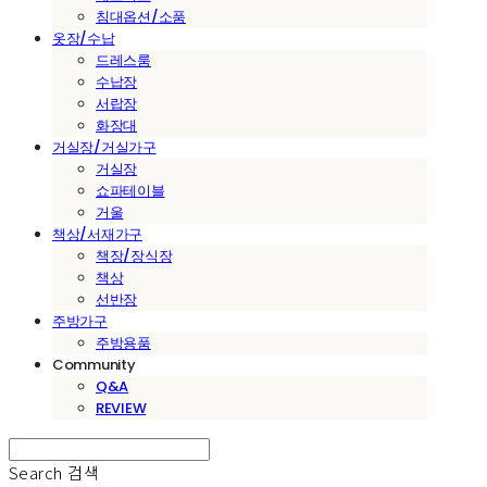
침대옵션/소품
옷장/수납
드레스룸
수납장
서랍장
화장대
거실장/거실가구
거실장
쇼파테이블
거울
책상/서재가구
책장/장식장
책상
선반장
주방가구
주방용품
Community
Q&A
REVIEW
Search
검색