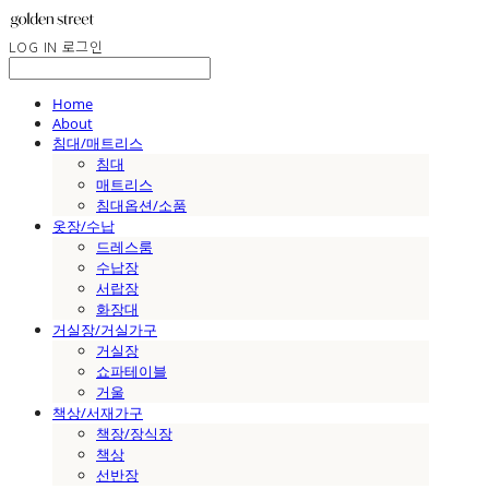
LOG IN
로그인
Home
About
침대/매트리스
침대
매트리스
침대옵션/소품
옷장/수납
드레스룸
수납장
서랍장
화장대
거실장/거실가구
거실장
쇼파테이블
거울
책상/서재가구
책장/장식장
책상
선반장