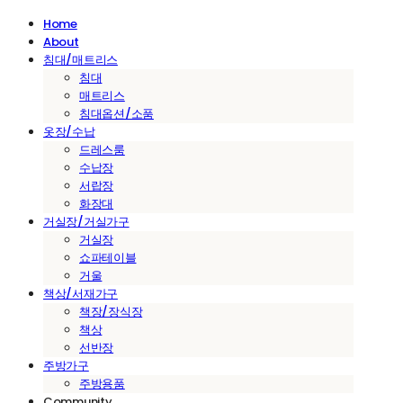
Home
About
침대/매트리스
침대
매트리스
침대옵션/소품
옷장/수납
드레스룸
수납장
서랍장
화장대
거실장/거실가구
거실장
쇼파테이블
거울
책상/서재가구
책장/장식장
책상
선반장
주방가구
주방용품
Community