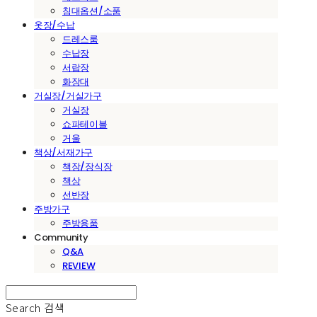
침대옵션/소품
옷장/수납
드레스룸
수납장
서랍장
화장대
거실장/거실가구
거실장
쇼파테이블
거울
책상/서재가구
책장/장식장
책상
선반장
주방가구
주방용품
Community
Q&A
REVIEW
Search
검색