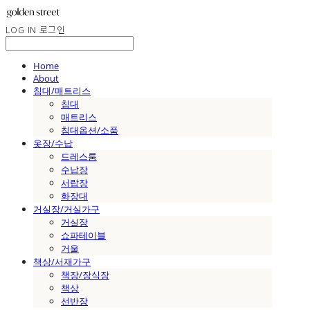
LOG IN
로그인
Home
About
침대/매트리스
침대
매트리스
침대옵션/소품
옷장/수납
드레스룸
수납장
서랍장
화장대
거실장/거실가구
거실장
쇼파테이블
거울
책상/서재가구
책장/장식장
책상
선반장