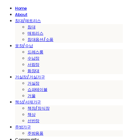
Home
About
침대/매트리스
침대
매트리스
침대옵션/소품
옷장/수납
드레스룸
수납장
서랍장
화장대
거실장/거실가구
거실장
쇼파테이블
거울
책상/서재가구
책장/장식장
책상
선반장
주방가구
주방용품
Community