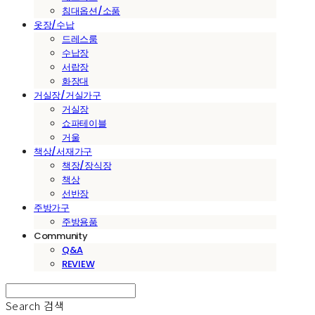
침대옵션/소품
옷장/수납
드레스룸
수납장
서랍장
화장대
거실장/거실가구
거실장
쇼파테이블
거울
책상/서재가구
책장/장식장
책상
선반장
주방가구
주방용품
Community
Q&A
REVIEW
Search
검색